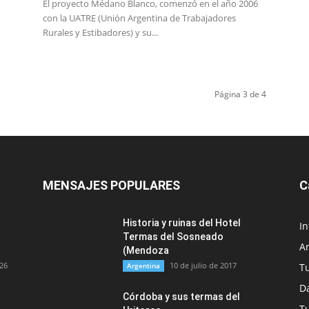
El proyecto Médano Blanco, comenzó en el año 2006
con la UATRE (Unión Argentina de Trabajadores
Rurales y Estibadores) y su...
Página 3 de 4
MENSAJES POPULARES
C
Historia y ruinas del Hotel
In
Termas del Sosneado
A
(Mendoza
026
10 de julio de 2017
Argentina
T
Da
Córdoba y sus termas del
T