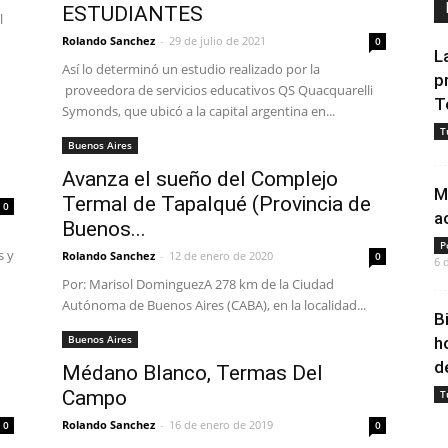
ESTUDIANTES
l
n
Rolando Sanchez
-
29 de julio de 2021
0
L
Así lo determinó un estudio realizado por la
p
proveedora de servicios educativos QS Quacquarelli
T
Symonds, que ubicó a la capital argentina en...
T
Buenos Aires
Avanza el sueño del Complejo
M
Termal de Tapalqué (Provincia de
0
a
Buenos...
P
s y
Rolando Sanchez
-
12 de enero de 2020
0
6 
Por: Marisol DominguezA 278 km de la Ciudad
Autónoma de Buenos Aires (CABA), en la localidad...
B
Buenos Aires
h
d
Médano Blanco, Termas Del
Campo
T
Rolando Sanchez
-
16 de enero de 2019
0
0