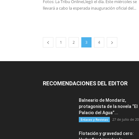
Fotos: La Tribu OnlineLlegó el día. Este miércoles se
llevará a cabo la esperada inauguración oficial del...
1
2
3
4
RECOMENDACIONES DEL EDITOR
Balneario de Mondariz,
protagonista de la novela “El
Palacio del Agua”...
27 de julio de 2
Enlaces y Revistas
Flotación y gravedad cero: