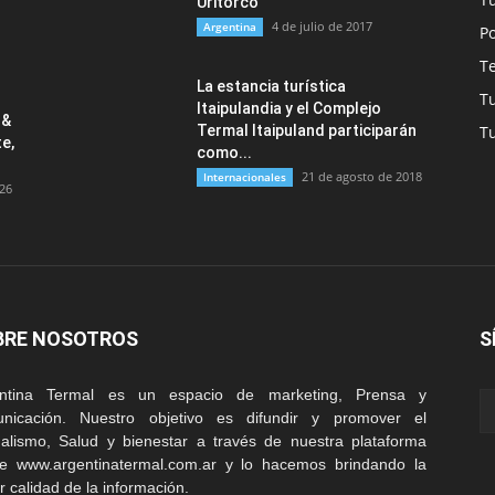
Uritorco
4 de julio de 2017
Argentina
Po
T
La estancia turística
T
Itaipulandia y el Complejo
 &
Termal Itaipuland participarán
T
e,
como...
21 de agosto de 2018
Internacionales
026
BRE NOSOTROS
S
entina Termal es un espacio de marketing, Prensa y
nicación. Nuestro objetivo es difundir y promover el
alismo, Salud y bienestar a través de nuestra plataforma
ne www.argentinatermal.com.ar y lo hacemos brindando la
r calidad de la información.