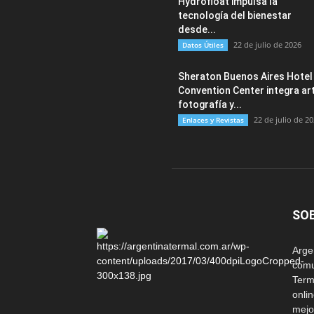
Hydrofloat impulsa la
tecnología del bienestar
desde...
22 de julio de 2026
Datos Útiles
Sheraton Buenos Aires Hotel
Convention Center integra art
fotografía y...
22 de julio de 2
Enlaces y Revistas
SO
Arg
comu
Term
onli
mejo