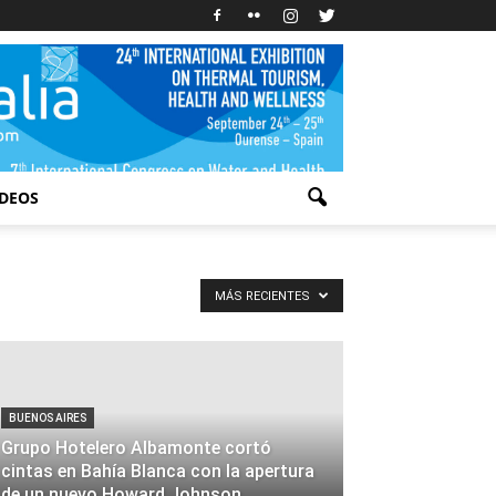
IDEOS
MÁS RECIENTES
BUENOS AIRES
Grupo Hotelero Albamonte cortó
cintas en Bahía Blanca con la apertura
de un nuevo Howard Johnson