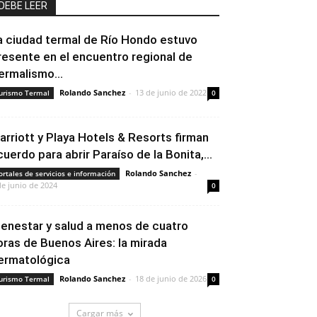
DEBE LEER
a ciudad termal de Río Hondo estuvo
resente en el encuentro regional de
ermalismo...
Rolando Sanchez
-
13 de junio de 2022
urismo Termal
0
arriott y Playa Hotels & Resorts firman
cuerdo para abrir Paraíso de la Bonita,...
Rolando Sanchez
-
ortales de servicios e información
de junio de 2024
0
ienestar y salud a menos de cuatro
oras de Buenos Aires: la mirada
ermatológica
Rolando Sanchez
-
18 de junio de 2026
urismo Termal
0
Cargar más