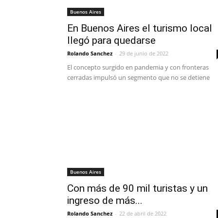
Buenos Aires
En Buenos Aires el turismo local
llegó para quedarse
Rolando Sanchez
-
29 de junio de 2022
El concepto surgido en pandemia y con fronteras
cerradas impulsó un segmento que no se detiene
Buenos Aires
Con más de 90 mil turistas y un
ingreso de más...
Rolando Sanchez
-
22 de abril de 2022