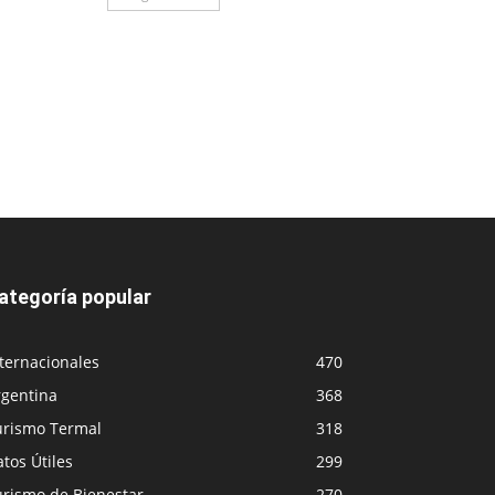
ategoría popular
ternacionales
470
rgentina
368
urismo Termal
318
tos Útiles
299
urismo de Bienestar
270