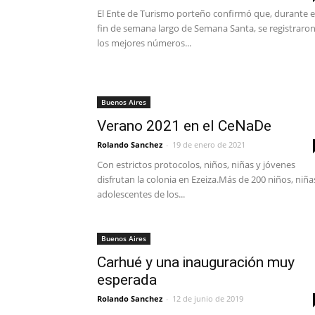
El Ente de Turismo porteño confirmó que, durante e
fin de semana largo de Semana Santa, se registraro
los mejores números...
Buenos Aires
Verano 2021 en el CeNaDe
Rolando Sanchez
-
19 de enero de 2021
Con estrictos protocolos, niños, niñas y jóvenes
disfrutan la colonia en Ezeiza.Más de 200 niños, niña
adolescentes de los...
Buenos Aires
Carhué y una inauguración muy
esperada
Rolando Sanchez
-
12 de junio de 2019