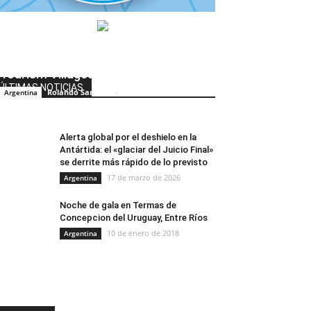
Caviahue-Copahue recibió su
certificado de finalista en Best
Tourism Villages
ÚLTIMAS NOTICIAS
Rolando Sanchez
-
Argentina
26 de septiembre de 2024
0
Alerta global por el deshielo en la
Antártida: el «glaciar del Juicio Final»
se derrite más rápido de lo previsto
17 de marzo de 2026
Argentina
Noche de gala en Termas de
Concepcion del Uruguay, Entre Ríos
10 de enero de 2018
Argentina