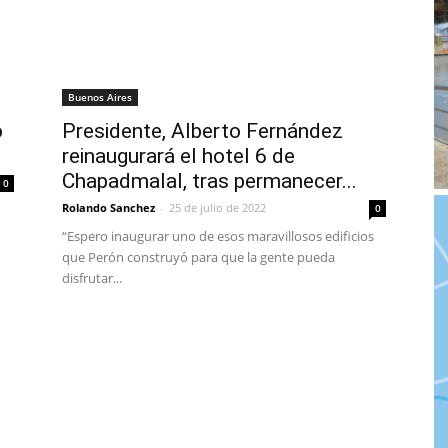
Buenos Aires
ó
Presidente, Alberto Fernández
reinaugurará el hotel 6 de
Chapadmalal, tras permanecer...
0
Rolando Sanchez
-
25 de julio de 2022
0
“Espero inaugurar uno de esos maravillosos edificios
que Perón construyó para que la gente pueda
disfrutar...