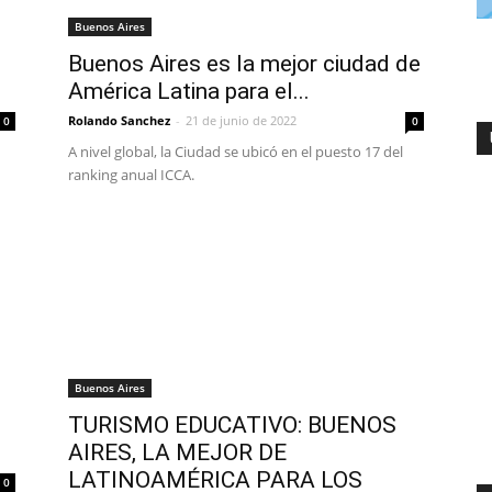
Buenos Aires
Buenos Aires es la mejor ciudad de
América​ Latina para el...
Rolando Sanchez
-
21 de junio de 2022
0
0
A nivel global, la Ciudad se ubicó en el puesto 17 del
ranking anual ICCA.
Buenos Aires
TURISMO EDUCATIVO: BUENOS
AIRES, LA MEJOR DE
LATINOAMÉRICA PARA LOS
0