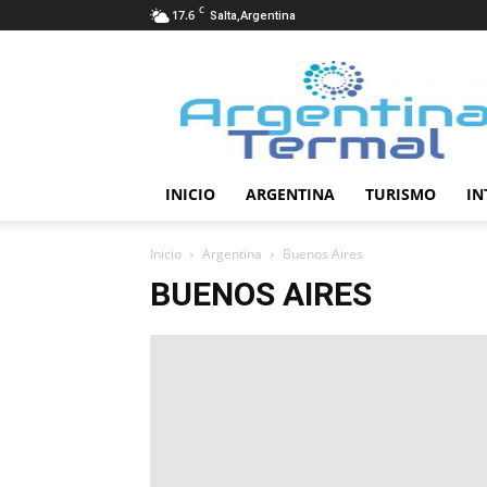
C
17.6
Salta,Argentina
Termalismo
INICIO
ARGENTINA
TURISMO
IN
Inicio
Argentina
Buenos Aires
BUENOS AIRES