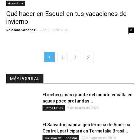
Argentina
Qué hacer en Esquel en tus vacaciones de
invierno
Rolando Sanchez
-
2 de julio de 2026
0
1
2
3
MÁS POPULAR
El iceberg más grande del mundo encalla en
aguas poco profundas...
5 de marzo de 2025
Datos Útiles
El Salvador, capital geotérmica de América
Central, participará en Termatalia Brasil...
27 de agosto de 2018
Turismo de Bienestar