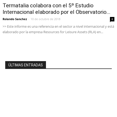
Termatalia colabora con el 5º Estudio
Internacional elaborado por el Observatorio...
Rolando Sanchez
-
10 de octubre de 2018
0
>> Este informe es una referencia en el sector a nivel internacional y está
elaborado por la empresa Resources for Leisure Assets (RLA) en...
ÚLTIMAS ENTRADAS