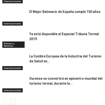
Internacionales
El Mejor Balneario de España cumple 150 años
Internacionales
Ya está disponible el Especial Tribuna Termal
2019.
Enlaces y
Revistas
La Cumbre Europea de la Industria del Turismo
de Salud en...
Internacionales
Ourense se convertirá en epicentro mundial del
turismo termal, durante la...
Todo
Argentina
Buenos Aires
Colaboradores
Cuyo
Datos Útiles
Enlaces y Revistas
Entrevistas
Internacionales
Internacionales
Medicina Termal
Multimedia
Nea
Noa
Pampeana
Patagonia
Portales de servicios e información
Promociones audiovisual
Reportajes
Temas relacionados
Termatalia
Turismo