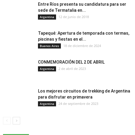
Entre Ríos presenta su candidatura para ser
sede de Termatalia en...
12 de junio de 2018
Argentina
Tapequé: Apertura de temporada con termas,
piscinas y fiestas en el...
18 de diciembre de 2024
Buenos Aires
CONMEMORACIÓN DEL 2 DE ABRIL
2 de abril de 2023
Argentina
Los mejores circuitos de trekking de Argentina
para disfrutar en primavera
Todo
Argentina
Buenos Aires
Colaboradores
24 de septiembre de 2023
Argentina
Cuyo
Datos Útiles
Enlaces y Revistas
Entrevistas
Internacionales
Medicina Termal
Multimedia
Nea
Noa
Pampeana
Patagonia
Portales de servicios e información
Promociones audiovisual
Reportajes
Temas relacionados
Termatalia
Turismo
Turismo de Bienestar
Turismo Salud
Turismo Sostenible
Turismo Termal
Video
Videos relacionados