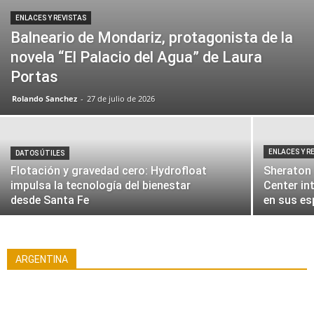
ENLACES Y REVISTAS
Balneario de Mondariz, protagonista de la
novela “El Palacio del Agua” de Laura
Portas
Rolando Sanchez
-
27 de julio de 2026
ENLACES Y R
DATOS ÚTILES
Flotación y gravedad cero: Hydrofloat
Sheraton 
Todo
Argentina
Buenos Aires
Colaboradores
Cuyo
Datos Útiles
Enlaces y Revistas
Entrevistas
impulsa la tecnología del bienestar
Center in
Internacionales
Medicina Termal
Multimedia
Nea
desde Santa Fe
en sus e
Noa
Pampeana
Patagonia
Portales de servicios e información
Promociones audiovisual
Reportajes
Temas relacionados
Termatalia
Turismo
Turismo de Bienestar
Turismo Salud
Turismo Sostenible
Turismo Termal
Video
Videos relacionados
ARGENTINA
Más