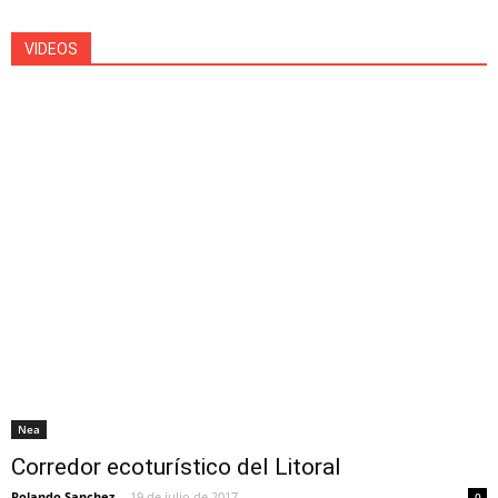
Turismo de Bienestar
Turismo Salud
Turismo Sostenible
Turismo Termal
Video
Videos relacionados
VIDEOS
Más
Nea
Corredor ecoturístico del Litoral
Rolando Sanchez
-
19 de julio de 2017
0