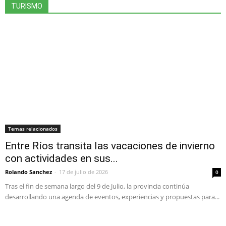
TURISMO
Más
Temas relacionados
Entre Ríos transita las vacaciones de invierno
con actividades en sus...
Rolando Sanchez
-
17 de julio de 2026
0
Tras el fin de semana largo del 9 de Julio, la provincia continúa
desarrollando una agenda de eventos, experiencias y propuestas para...