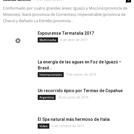
Conformado por cuatro grandes áreas: Iguazú y Moconá (provincia de
Misiones), Iberá (provincia de Corrientes), Impenetrable (provincia de
Chaco) y Bañado La Estrella (provincia...
Expourense Termatalia 2017
6 de abril de 2017
Multimedia
La energía de las aguas en Foz de Iguazú –
Brasil...
7 de marzo de 2018
Internacionales
Un recorrido épico por Termas de Copahue
26 de junio de 2018
Argentina
El Spa natural más hermoso de Italia
6 de octubre de 2017
Video