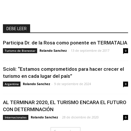
DEBE LEER
Participa Dr. de la Rosa como ponente en TERMATALIA
Rolando Sanchez
-
13 de septiembre de 2017
Turismo de Bienestar
0
Scioli: “Estamos comprometidos para hacer crecer el
turismo en cada lugar del país”
Rolando Sanchez
-
9 de septiembre de 2024
Argentina
0
AL TERMINAR 2020, EL TURISMO ENCARA EL FUTURO
CON DETERMINACIÓN
Rolando Sanchez
-
28 de diciembre de 2020
Internacionales
0