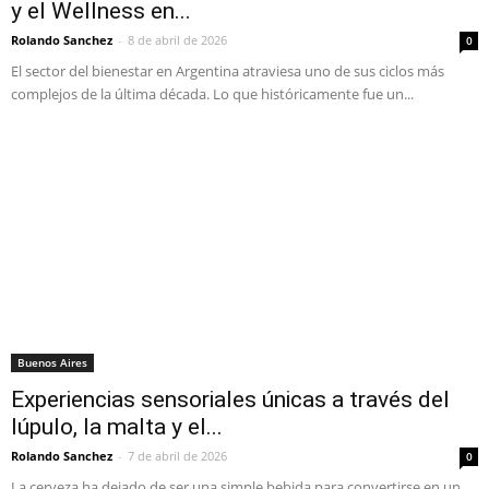
y el Wellness en...
Rolando Sanchez
-
8 de abril de 2026
0
El sector del bienestar en Argentina atraviesa uno de sus ciclos más
complejos de la última década. Lo que históricamente fue un...
Buenos Aires
Experiencias sensoriales únicas a través del
lúpulo, la malta y el...
Rolando Sanchez
-
7 de abril de 2026
0
La cerveza ha dejado de ser una simple bebida para convertirse en un