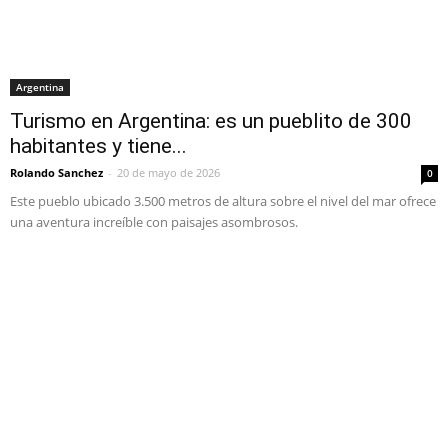
Argentina
Turismo en Argentina: es un pueblito de 300
habitantes y tiene...
Rolando Sanchez
-
20 de mayo de 2026
0
Este pueblo ubicado 3.500 metros de altura sobre el nivel del mar ofrece
una aventura increíble con paisajes asombrosos.