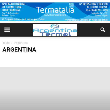
Inicio
Argentina
ARGENTINA
Buenos Aires
Cuyo
Nea
Noa
Pampeana
Patagonia