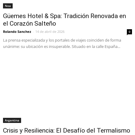
Noa
Güemes Hotel & Spa: Tradición Renovada en
el Corazón Salteño
Rolando Sanchez
-
14 de abril de 2026
0
La prensa especializada y los portales de viajes coinciden de forma
unánime: su ubicación es insuperable. Situado en la calle España...
Argentina
Crisis y Resiliencia: El Desafío del Termalismo