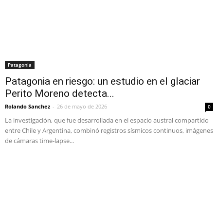
Patagonia
Patagonia en riesgo: un estudio en el glaciar
Perito Moreno detecta...
Rolando Sanchez
-
26 de mayo de 2026
0
La investigación, que fue desarrollada en el espacio austral compartido
entre Chile y Argentina, combinó registros sísmicos continuos, imágenes
de cámaras time-lapse...