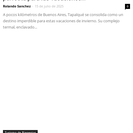
Rolando Sanchez
-
15 de julio de 2025
0
A pocos kilómetros de Buenos Aires, Tapalqué se consolida como un
destino imperdible para estas vacaciones de invierno. Su complejo
termal, enclavado...
Turismo de Bienestar