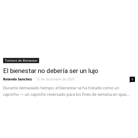
Turismo de Bienestar
El bienestar no debería ser un lujo
Rolando Sanchez
-
15 de diciembre de 2025
0
Durante demasiado tiempo, el bienestar se ha tratado como un
capricho — un capricho reservado para los fines de semana en spas...