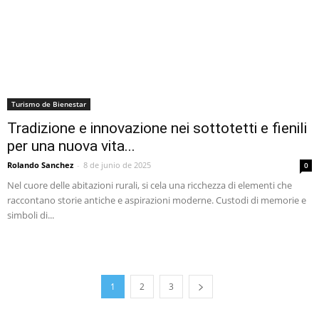
Turismo de Bienestar
Tradizione e innovazione nei sottotetti e fienili
per una nuova vita...
Rolando Sanchez
-
8 de junio de 2025
0
Nel cuore delle abitazioni rurali, si cela una ricchezza di elementi che
raccontano storie antiche e aspirazioni moderne. Custodi di memorie e
simboli di...
1
2
3