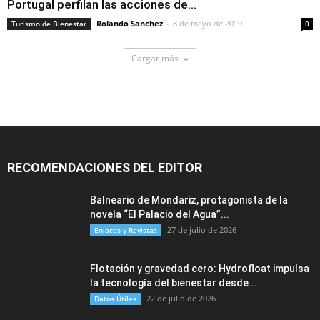
Portugal perfilan las acciones de...
Rolando Sanchez
-
8 de mayo de 2019
Turismo de Bienestar
0
Cargar más
RECOMENDACIONES DEL EDITOR
Balneario de Mondariz, protagonista de la
novela “El Palacio del Agua”...
27 de julio de 2026
Enlaces y Revistas
Flotación y gravedad cero: Hydrofloat impulsa
la tecnología del bienestar desde...
22 de julio de 2026
Datos Útiles