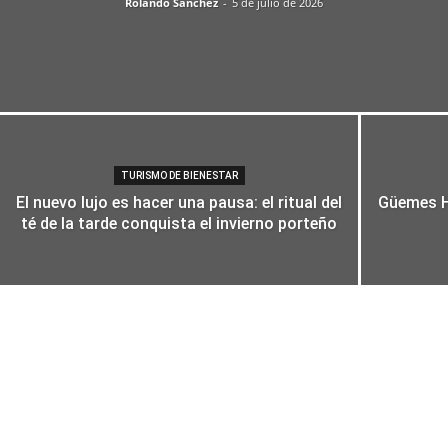
Rolando Sanchez
-
5 de julio de 2026
TURISMO DE BIENESTAR
El nuevo lujo es hacer una pausa: el ritual del
Güemes H
té de la tarde conquista el invierno porteño