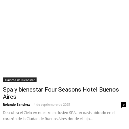
Turismo de Bienestar
Spa y bienestar Four Seasons Hotel Buenos
Aires
Rolando Sanchez
-
4 de septiembre de 2025
0
Descubra el Cielo en nuestro exclusivo SPA, un oasis ubicado en el
corazón de la Ciudad de Buenos Aires donde el lujo...