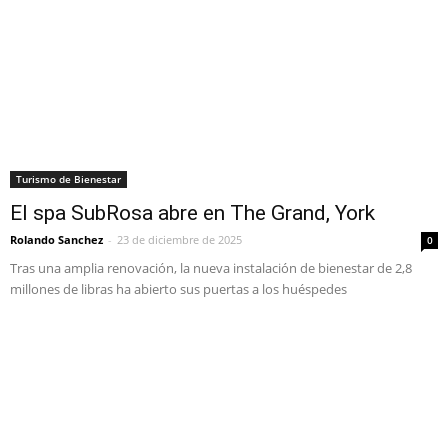
Turismo de Bienestar
El spa SubRosa abre en The Grand, York
Rolando Sanchez
-
23 de diciembre de 2025
0
Tras una amplia renovación, la nueva instalación de bienestar de 2,8
millones de libras ha abierto sus puertas a los huéspedes