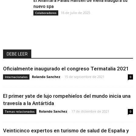
El Anantara Palais Hansen de Viena inaugura su
nuevo spa
16 de julio de 2025
Colaboradores
DEBE LEER
Oficialmente inaugurado el congreso Termatalia 2021
Rolando Sanchez
-
15 de septiembre de 2021
Internacionales
0
El primer yate de lujo rompehielos del mundo inicia una
travesía a la Antártida
Rolando Sanchez
-
17 de diciembre de 2021
Temas relacionados
0
Veinticinco expertos en turismo de salud de España y