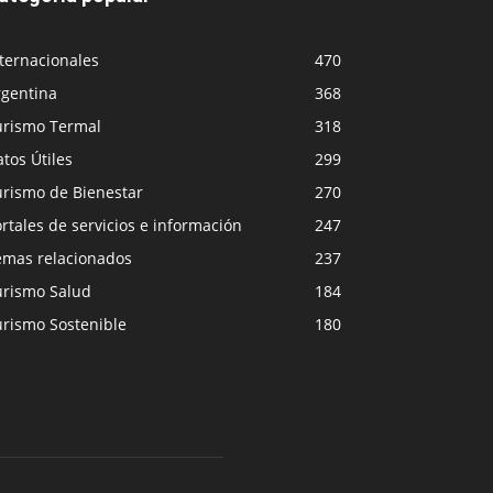
ternacionales
470
rgentina
368
urismo Termal
318
tos Útiles
299
urismo de Bienestar
270
rtales de servicios e información
247
emas relacionados
237
urismo Salud
184
urismo Sostenible
180