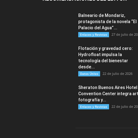
Balneario de Mondariz,
protagonista de la novela “El
Palacio del Agua”...
27 de julio de 2
Enlaces y Revistas
Flotación y gravedad cero:
Hydrofloat impulsa la
tecnología del bienestar
desde...
22 de julio de 2026
Datos Útiles
Sheraton Buenos Aires Hotel
Convention Center integra art
fotografía y...
22 de julio de 2
Enlaces y Revistas