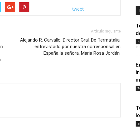
tweet
T
Artículo siguiente
d
Alejando R. Carvallo, Director Gral. De Termatalia,
P
en
entrevistado por nuestra corresponsal en
10
España la señora, Maria Rosa Jordán.
r
E
i
m
T
T
l
T