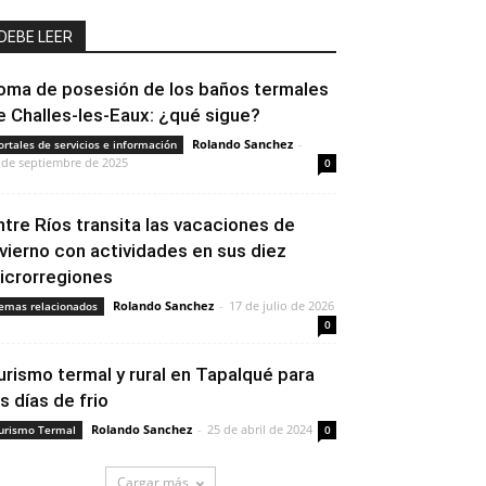
DEBE LEER
oma de posesión de los baños termales
e Challes-les-Eaux: ¿qué sigue?
Rolando Sanchez
-
ortales de servicios e información
 de septiembre de 2025
0
ntre Ríos transita las vacaciones de
nvierno con actividades en sus diez
icrorregiones
Rolando Sanchez
-
17 de julio de 2026
emas relacionados
0
urismo termal y rural en Tapalqué para
os días de frio
Rolando Sanchez
-
25 de abril de 2024
urismo Termal
0
Cargar más