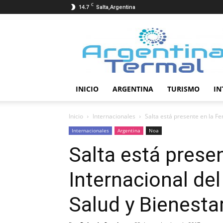
C
14.7
Salta,Argentina
Termalismo
INICIO
ARGENTINA
TURISMO
IN
Inicio
Internacionales
Salta está presente en la Fe
Internacionales
Argentina
Noa
Salta está presen
Internacional de
Salud y Bienesta