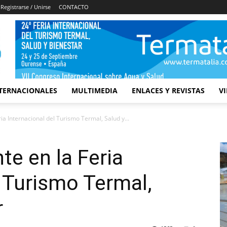
Registrarse / Unirse
CONTACTO
TERNACIONALES
MULTIMEDIA
ENLACES Y REVISTAS
V
ria Internacional del Turismo Termal, Salud y...
te en la Feria
l Turismo Termal,
r