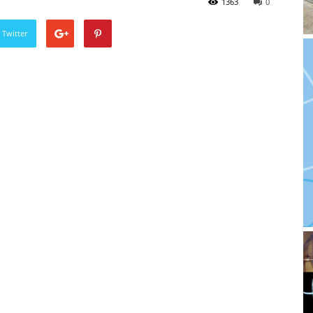
1363
0
 Twitter