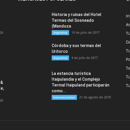
Historia y ruinas del Hotel
In
Termas del Sosneado
A
(Mendoza
026
10 de julio de 2017
Argentina
T
Da
Córdoba y sus termas del
T
Uritorco
4 de julio de 2017
Argentina
Po
T
La estancia turística
T
Itaipulandia y el Complejo
 &
Termal Itaipuland participarán
T
e,
como...
21 de agosto de 2018
Internacionales
026