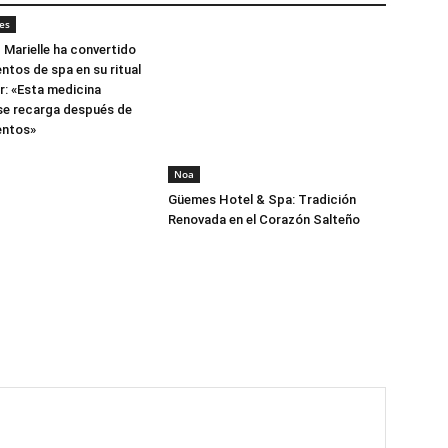
es
 Marielle ha convertido
ntos de spa en su ritual
: «Esta medicina
 se recarga después de
entos»
Noa
Güemes Hotel & Spa: Tradición
Renovada en el Corazón Salteño