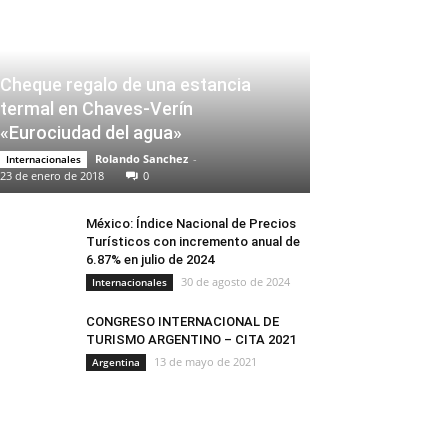
Cheque regalo de una estancia
termal en Chaves-Verín
«Eurociudad del agua»
Rolando Sanchez
-
Internacionales
23 de enero de 2018
0
México: Índice Nacional de Precios
Turísticos con incremento anual de
6.87% en julio de 2024
30 de agosto de 2024
Internacionales
CONGRESO INTERNACIONAL DE
TURISMO ARGENTINO – CITA 2021
13 de mayo de 2021
Argentina