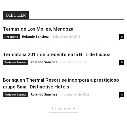
DEBE LEER
Termas de Los Molles, Mendoza
Rolando Sanchez
-
3 de enero de 2018
Argentina
0
Termatalia 2017 se presentó en la BTL de Lisboa
Rolando Sanchez
-
1 de abril de 2017
Turismo Termal
0
Borinquen Thermal Resort se incorpora a prestigioso
grupo Small Distinctive Hotels
Rolando Sanchez
-
4 de marzo de 2022
Turismo Termal
0
Cargar más