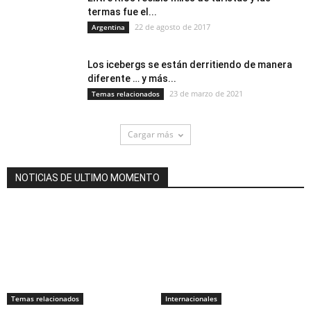
termas fue el...
22 de agosto de 2017
Argentina
Los icebergs se están derritiendo de manera
diferente … y más...
23 de marzo de 2021
Temas relacionados
Cargar más
NOTICIAS DE ULTIMO MOMENTO
Temas relacionados
Internacionales