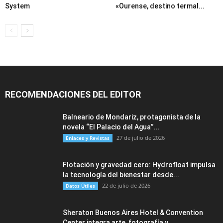
System
«Ourense, destino termal...
RECOMENDACIONES DEL EDITOR
Balneario de Mondariz, protagonista de la
novela “El Palacio del Agua”...
27 de julio de 2026
Enlaces y Revistas
Flotación y gravedad cero: Hydrofloat impulsa
la tecnología del bienestar desde...
22 de julio de 2026
Datos Útiles
Sheraton Buenos Aires Hotel & Convention
Center integra arte, fotografía y...