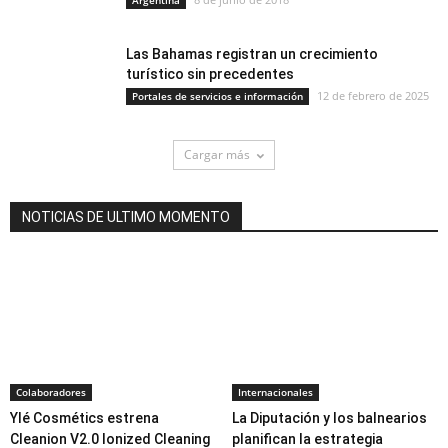
Argentina
Las Bahamas registran un crecimiento
turístico sin precedentes
12 de febrero de 2025
Portales de servicios e información
Cargar más
NOTICIAS DE ULTIMO MOMENTO
Colaboradores
Internacionales
Ylé Cosmétics estrena
La Diputación y los balnearios
Cleanion V2.0 Ionized Cleaning
planifican la estrategia