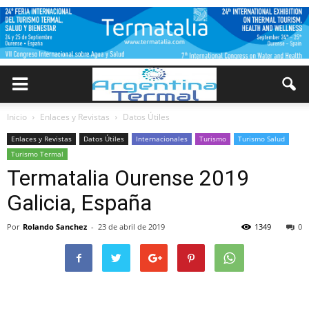
Inicio
Enlaces y Revistas
Datos Útiles
Enlaces y Revistas
Datos Útiles
Internacionales
Turismo
Turismo Salud
Turismo Termal
Termatalia Ourense 2019
Galicia, España
Por
Rolando Sanchez
-
23 de abril de 2019
1349
0