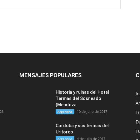
MENSAJES POPULARES
C
Historia y ruinas del Hotel
In
Termas del Sosneado
A
(Mendoza
026
10 de julio de 2017
Argentina
T
Da
Córdoba y sus termas del
T
Uritorco
4 de julio de 2017
Argentina