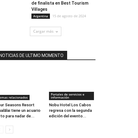
de finalista en Best Tourism
Villages
15 de agosto de 2024
Argentina
Cargar más
NOTICIAS DE ULTIMO MOMENTO
Portales de servicios e
emas relacionados
información
ur Seasons Resort
Nobu Hotel Los Cabos
alālai tiene un acuario
regresa con la segunda
to para nadar de...
edición del evento...