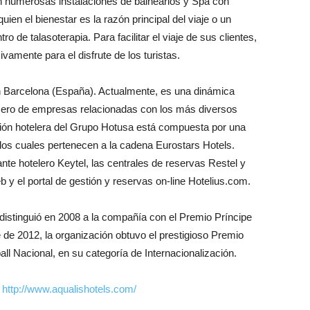
on numerosas instalaciones de balnearios y Spa con
ien el bienestar es la razón principal del viaje o un
 de talasoterapia. Para facilitar el viaje de sus clientes,
amente para el disfrute de los turistas.
n Barcelona (España). Actualmente, es una dinámica
ero de empresas relacionadas con los más diversos
ación hotelera del Grupo Hotusa está compuesta por una
los cuales pertenecen a la cadena Eurostars Hotels.
nte hotelero Keytel, las centrales de reservas Restel y
y el portal de gestión y reservas on-line Hotelius.com.
 distinguió en 2008 a la compañía con el Premio Príncipe
e de 2012, la organización obtuvo el prestigioso Premio
ll Nacional, en su categoría de Internacionalización.
:
http://www.aqualishotels.com/