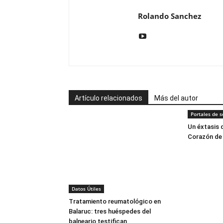
Rolando Sanchez
Artículo relacionados
Más del autor
Portales de s
Un éxtasis d
Corazón de
Datos Útiles
Tratamiento reumatológico en
Balaruc: tres huéspedes del
balneario testifican