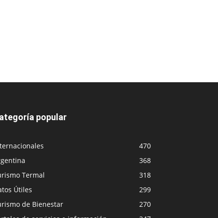
ategoría popular
ternacionales
470
rgentina
368
urismo Termal
318
tos Útiles
299
urismo de Bienestar
270