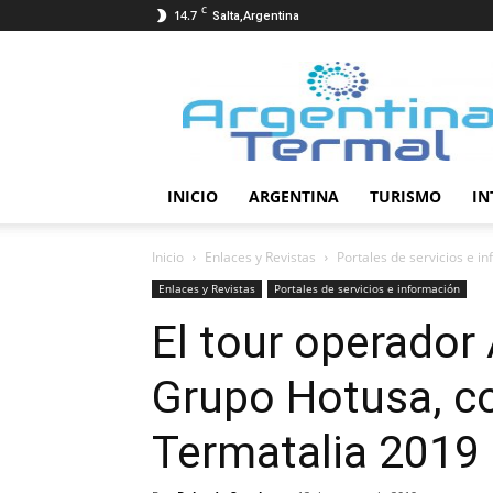
C
14.7
Salta,Argentina
Termalismo
INICIO
ARGENTINA
TURISMO
IN
Inicio
Enlaces y Revistas
Portales de servicios e i
Enlaces y Revistas
Portales de servicios e información
El tour operador 
Grupo Hotusa, c
Termatalia 2019