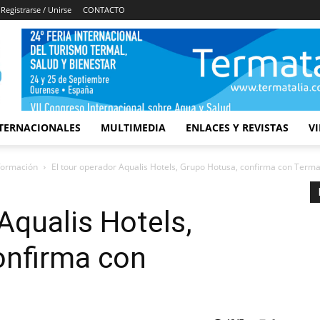
Registrarse / Unirse
CONTACTO
TERNACIONALES
MULTIMEDIA
ENLACES Y REVISTAS
V
nformación
El tour operador Aqualis Hotels, Grupo Hotusa, confirma con Terma
Aqualis Hotels,
onfirma con