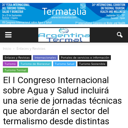
Inicio
Enlaces y Revistas
Enlaces y Revistas
Internacionales
Portales de servicios e información
Turismo
Turismo de Bienestar
Turismo Salud
Turismo Sostenible
Turismo Termal
El I Congreso Internacional
sobre Agua y Salud incluirá
una serie de jornadas técnicas
que abordarán el sector del
termalismo desde distintas