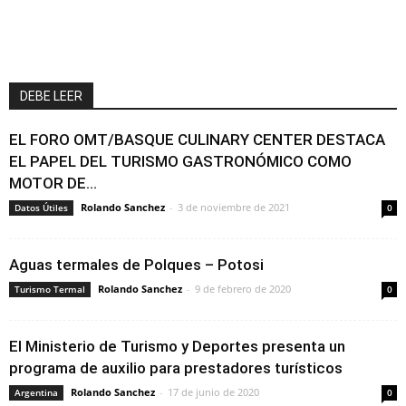
DEBE LEER
EL FORO OMT/BASQUE CULINARY CENTER DESTACA
EL PAPEL DEL TURISMO GASTRONÓMICO COMO
MOTOR DE...
Rolando Sanchez
-
3 de noviembre de 2021
Datos Útiles
0
Aguas termales de Polques – Potosi
Rolando Sanchez
-
9 de febrero de 2020
Turismo Termal
0
El Ministerio de Turismo y Deportes presenta un
programa de auxilio para prestadores turísticos
Rolando Sanchez
-
17 de junio de 2020
Argentina
0