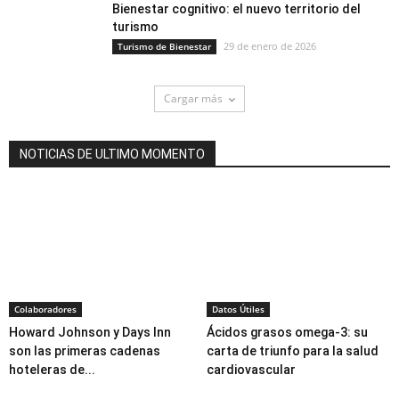
Bienestar cognitivo: el nuevo territorio del
turismo
29 de enero de 2026
Turismo de Bienestar
Cargar más
NOTICIAS DE ULTIMO MOMENTO
Colaboradores
Datos Útiles
Howard Johnson y Days Inn
Ácidos grasos omega-3: su
son las primeras cadenas
carta de triunfo para la salud
hoteleras de...
cardiovascular