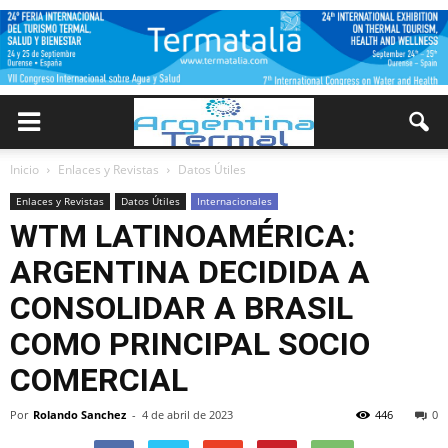
Inicio
Enlaces y Revistas
Datos Útiles
Enlaces y Revistas
Datos Útiles
Internacionales
WTM LATINOAMÉRICA:
ARGENTINA DECIDIDA A
CONSOLIDAR A BRASIL
COMO PRINCIPAL SOCIO
COMERCIAL
Por
Rolando Sanchez
-
4 de abril de 2023
446
0