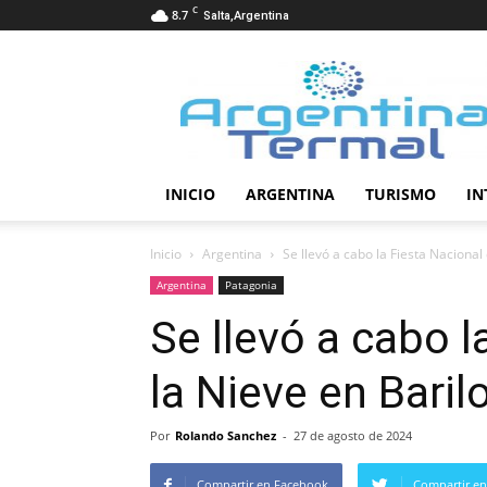
C
8.7
Salta,Argentina
Termalismo
INICIO
ARGENTINA
TURISMO
IN
Inicio
Argentina
Se llevó a cabo la Fiesta Nacional
Argentina
Patagonia
Se llevó a cabo l
la Nieve en Baril
Por
Rolando Sanchez
-
27 de agosto de 2024
Compartir en Facebook
Compartir en