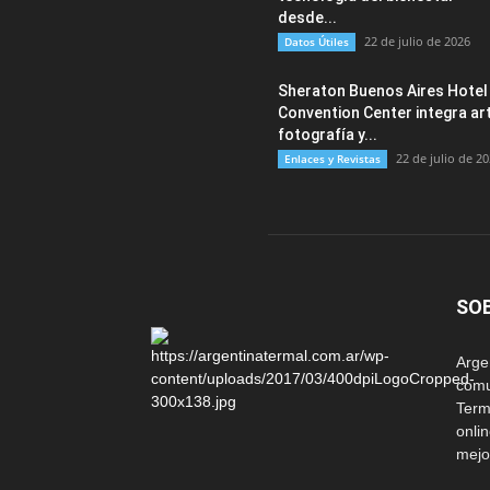
desde...
22 de julio de 2026
Datos Útiles
Sheraton Buenos Aires Hotel
Convention Center integra art
fotografía y...
22 de julio de 2
Enlaces y Revistas
SO
Arg
comu
Term
onli
mejo