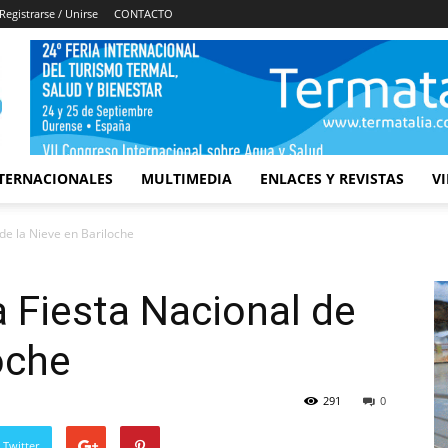
Registrarse / Unirse
CONTACTO
TERNACIONALES
MULTIMEDIA
ENLACES Y REVISTAS
V
 de la Nieve en Bariloche
a Fiesta Nacional de
oche
291
0
 Twitter