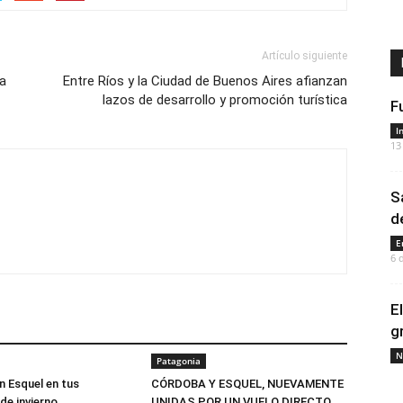
Artículo siguiente
da
Entre Ríos y la Ciudad de Buenos Aires afianzan
lazos de desarrollo y promoción turística
F
I
13
S
d
E
6 
E
g
N
Patagonia
n Esquel en tus
CÓRDOBA Y ESQUEL, NUEVAMENTE
de invierno
UNIDAS POR UN VUELO DIRECTO