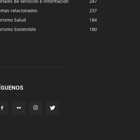
rtales de servicios e información
247
emas relacionados
237
urismo Salud
184
urismo Sostenible
180
ÍGUENOS