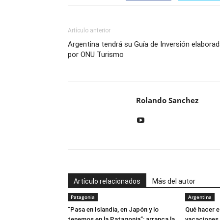
Artículo anterior
Argentina tendrá su Guía de Inversión elabora
por ONU Turismo
Rolando Sanchez
Artículo relacionados
Más del autor
Patagonia
Argentina
“Pasa en Islandia, en Japón y lo
Qué hacer e
tenemos en la Patagonia”: arranca la
vacaciones 