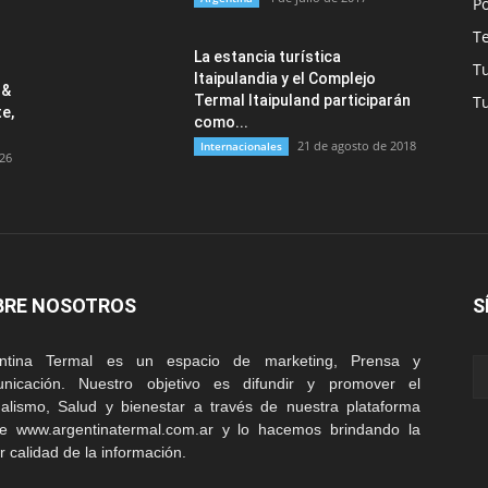
Po
T
La estancia turística
T
Itaipulandia y el Complejo
 &
Termal Itaipuland participarán
T
e,
como...
21 de agosto de 2018
Internacionales
026
BRE NOSOTROS
S
entina Termal es un espacio de marketing, Prensa y
nicación. Nuestro objetivo es difundir y promover el
alismo, Salud y bienestar a través de nuestra plataforma
ne www.argentinatermal.com.ar y lo hacemos brindando la
r calidad de la información.