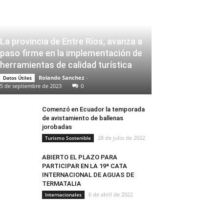
La provincia de Entre Ríos, avanza a
paso firme en la implementación de
herramientas de calidad turística
Rolando Sanchez
-
Datos Útiles
5 de septiembre de 2023
0
Comenzó en Ecuador la temporada
de avistamiento de ballenas
jorobadas
28 de julio de 2022
Turismo Sostenible
ABIERTO EL PLAZO PARA
PARTICIPAR EN LA 19ª CATA
INTERNACIONAL DE AGUAS DE
TERMATALIA
6 de abril de 2022
Internacionales