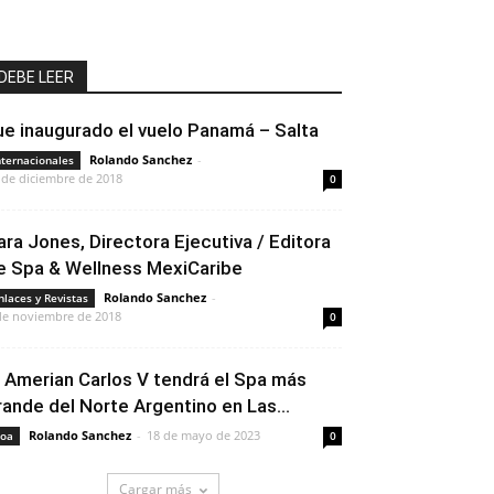
DEBE LEER
ue inaugurado el vuelo Panamá – Salta
Rolando Sanchez
-
nternacionales
 de diciembre de 2018
0
ara Jones, Directora Ejecutiva / Editora
e Spa & Wellness MexiCaribe
Rolando Sanchez
-
nlaces y Revistas
de noviembre de 2018
0
l Amerian Carlos V tendrá el Spa más
rande del Norte Argentino en Las...
Rolando Sanchez
-
18 de mayo de 2023
oa
0
Cargar más