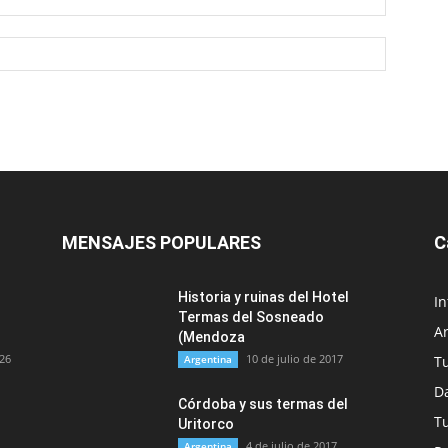
MENSAJES POPULARES
C
Historia y ruinas del Hotel
In
Termas del Sosneado
A
(Mendoza
026
10 de julio de 2017
Argentina
T
Da
Córdoba y sus termas del
T
Uritorco
4 de julio de 2017
Argentina