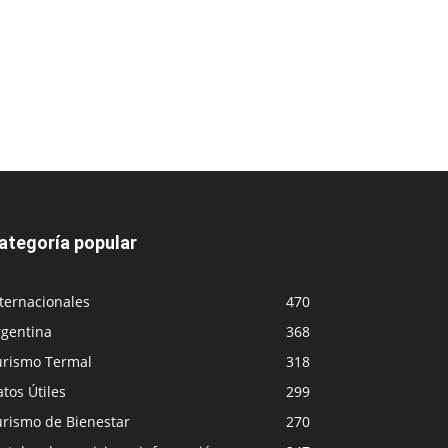
ategoría popular
ternacionales
470
rgentina
368
urismo Termal
318
tos Útiles
299
urismo de Bienestar
270