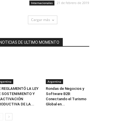
21 de febrero de 2019
Internacionales
Cargar más
NOTICIAS DE ULTIMO MOMENTO
rgentina
Argentina
E REGLAMENTÓ LA LEY
Rondas de Negocios y
E SOSTENIMIENTO Y
Software B2B:
EACTIVACIÓN
Conectando el Turismo
ODUCTIVA DE LA...
Global en...