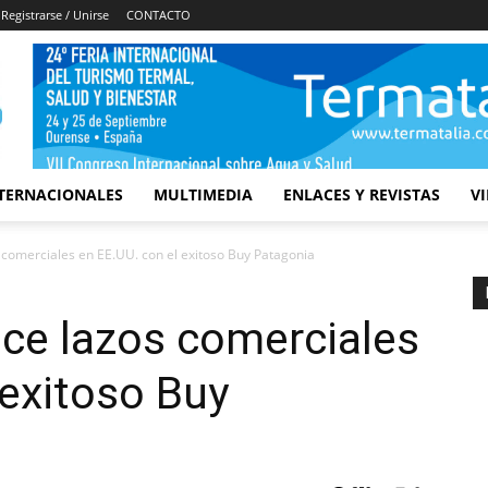
Registrarse / Unirse
CONTACTO
TERNACIONALES
MULTIMEDIA
ENLACES Y REVISTAS
V
 comerciales en EE.UU. con el exitoso Buy Patagonia
ece lazos comerciales
 exitoso Buy