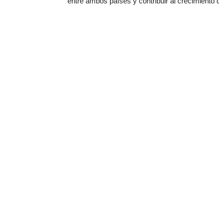
entre ambos países y contribuir al crecimiento d