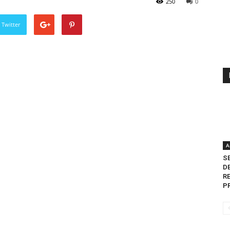
250
0
 Twitter
A
S
D
R
PR