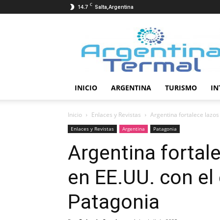
C
14.7
Salta,Argentina
Termalismo
INICIO
ARGENTINA
TURISMO
IN
Inicio
Enlaces y Revistas
Argentina fortalece lazos
Enlaces y Revistas
Argentina
Patagonia
Argentina fortal
en EE.UU. con el
Patagonia