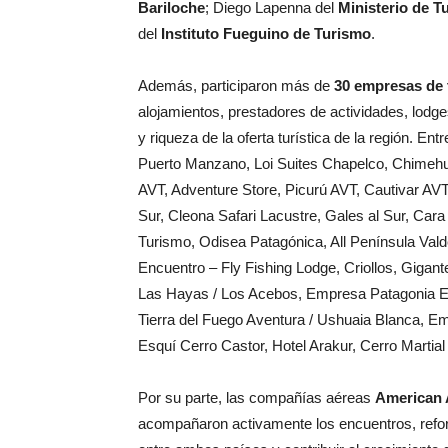
Bariloche
; Diego Lapenna del
Ministerio de
T
del
Instituto Fueguino de Turismo
.
Además, participaron más de
30 empresas de 
alojamientos, prestadores de actividades, lodg
y riqueza de la oferta turística de la región. E
Puerto Manzano, Loi Suites Chapelco, Chimehu
AVT, Adventure Store, Picurú AVT, Cautivar AVT,
Sur, Cleona Safari Lacustre, Gales al Sur, Car
Turismo, Odisea Patagónica, All Península Vald
Encuentro – Fly Fishing Lodge, Criollos, Giga
Las Hayas / Los Acebos, Empresa Patagonia Ev
Tierra del Fuego Aventura / Ushuaia Blanca, Em
Esquí Cerro Castor, Hotel Arakur, Cerro Martia
Por su parte, las compañías aéreas
American A
acompañaron activamente los encuentros, refor