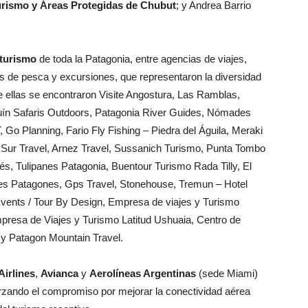
urismo y Áreas Protegidas de Chubut
; y Andrea Barrio
turismo
de toda la Patagonia, entre agencias de viajes,
es de pesca y excursiones, que representaron la diversidad
ntre ellas se encontraron Visite Angostura, Las Ramblas,
ín Safaris Outdoors, Patagonia River Guides, Nómades
 Go Planning, Fario Fly Fishing – Piedra del Águila, Meraki
a Sur Travel, Arnez Travel, Sussanich Turismo, Punta Tombo
és, Tulipanes Patagonia, Buentour Turismo Rada Tilly, El
ntes Patagones, Gps Travel, Stonehouse, Tremun – Hotel
ents / Tour By Design, Empresa de viajes y Turismo
presa de Viajes y Turismo Latitud Ushuaia, Centro de
l y Patagon Mountain Travel.
irlines
,
Avianca
y
Aerolíneas Argentinas
(sede Miami)
zando el compromiso por mejorar la conectividad aérea