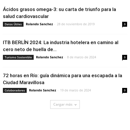
Ácidos grasos omega-3: su carta de triunfo para la
salud cardiovascular
Rolando Sanchez
-
28 de noviembre de 2019
Datos Útiles
0
ITB BERLÍN 2024: La industria hotelera en camino al
cero neto de huella de...
Rolando Sanchez
-
8 de marzo de 2024
Turismo Sostenible
0
72 horas en Río: guía dinámica para una escapada a la
Ciudad Maravillosa
Rolando Sanchez
-
19 de marzo de 2024
Colaboradores
0
Cargar más