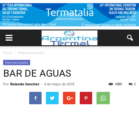
Inicio
Internacionales
Internacionales
BAR DE AGUAS
Por
Rolando Sanchez
-
4 de mayo de 2018
1880
0