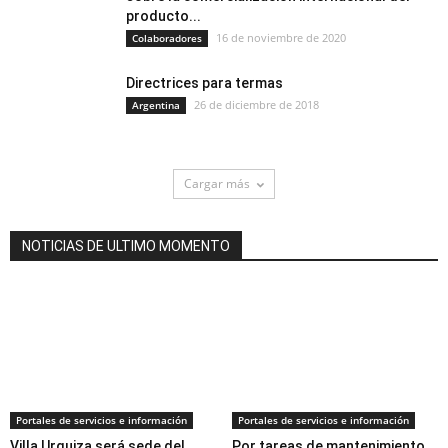
producto...
16 de noviembre de 2020
Colaboradores
Directrices para termas
26 de diciembre de 2018
Argentina
Cargar más
NOTICIAS DE ULTIMO MOMENTO
Portales de servicios e información
Portales de servicios e información
Villa Urquiza será sede del
Por tareas de mantenimiento,