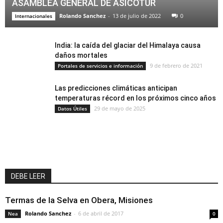
ASAMBLEA GENERAL DE ASICOTUR
Rolando Sanchez
-
13 de julio de 2022
0
Internacionales
India: la caída del glaciar del Himalaya causa
daños mortales
9 de febrero de 2021
Portales de servicios e información
Las predicciones climáticas anticipan
temperaturas récord en los próximos cinco años
29 de mayo de 2025
Datos Útiles
DEBE LEER
Termas de la Selva en Obera, Misiones
Rolando Sanchez
-
6 de abril de 2017
Nea
0