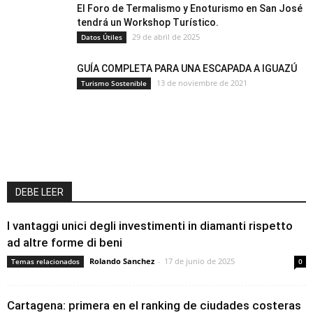
El Foro de Termalismo y Enoturismo en San José
tendrá un Workshop Turístico.
29 de abril de 2025
Datos Útiles
GUÍA COMPLETA PARA UNA ESCAPADA A IGUAZÚ
13 de noviembre de 2021
Turismo Sostenible
DEBE LEER
I vantaggi unici degli investimenti in diamanti rispetto
ad altre forme di beni
Rolando Sanchez
-
17 de junio de 2025
Temas relacionados
0
Cartagena: primera en el ranking de ciudades costeras