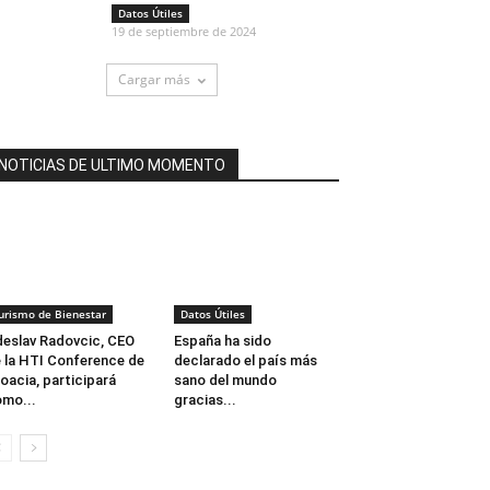
Datos Útiles
19 de septiembre de 2024
Cargar más
NOTICIAS DE ULTIMO MOMENTO
urismo de Bienestar
Datos Útiles
eslav Radovcic, CEO
España ha sido
 la HTI Conference de
declarado el país más
oacia, participará
sano del mundo
mo...
gracias...