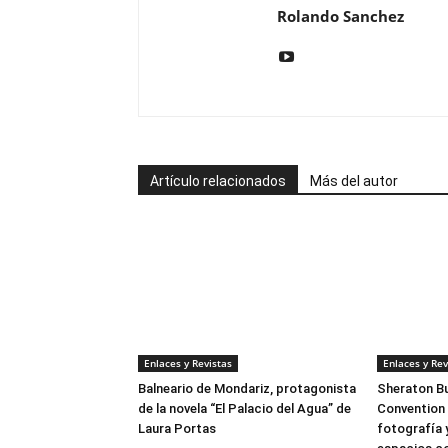
Rolando Sanchez
Artículo relacionados
Más del autor
Enlaces y Revistas
Enlaces y Rev
Balneario de Mondariz, protagonista
Sheraton Bu
de la novela “El Palacio del Agua” de
Convention 
Laura Portas
fotografía 