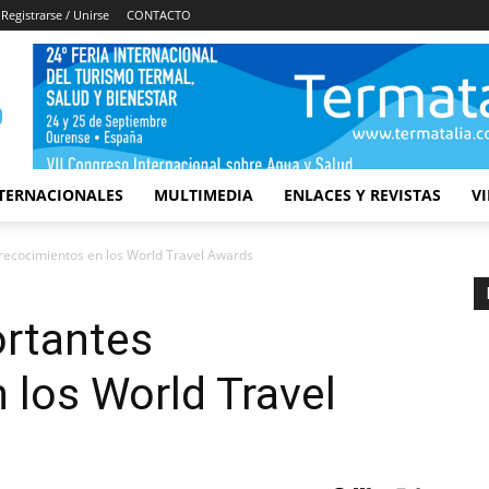
Registrarse / Unirse
CONTACTO
TERNACIONALES
MULTIMEDIA
ENLACES Y REVISTAS
V
 recocimientos en los World Travel Awards
ortantes
 los World Travel