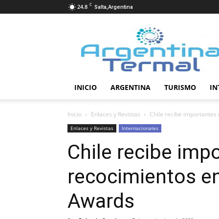
C
24.8
Salta,Argentina
Termalismo
INICIO
ARGENTINA
TURISMO
IN
Inicio
Enlaces y Revistas
Chile recibe importantes
Enlaces y Revistas
Internacionales
Chile recibe imp
recocimientos en
Awards