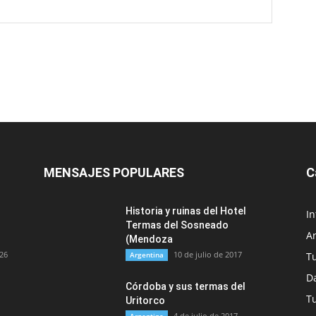
MENSAJES POPULARES
C
Historia y ruinas del Hotel
In
Termas del Sosneado
A
(Mendoza
026
10 de julio de 2017
Argentina
T
Da
Córdoba y sus termas del
T
Uritorco
4 de julio de 2017