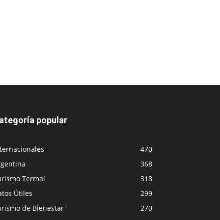
ategoría popular
ternacionales
470
rgentina
368
urismo Termal
318
tos Útiles
299
urismo de Bienestar
270