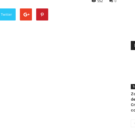
552
0
 Twitter
T
Zd
de
Cr
co