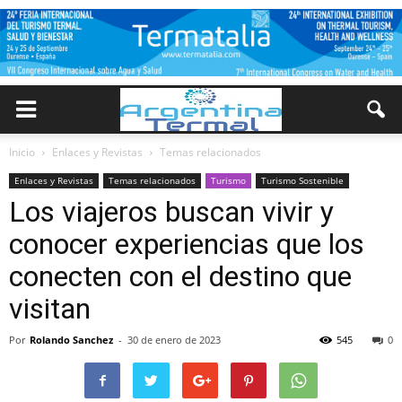
Inicio
Enlaces y Revistas
Temas relacionados
Enlaces y Revistas
Temas relacionados
Turismo
Turismo Sostenible
Los viajeros buscan vivir y
conocer experiencias que los
conecten con el destino que
visitan
Por
Rolando Sanchez
-
30 de enero de 2023
545
0