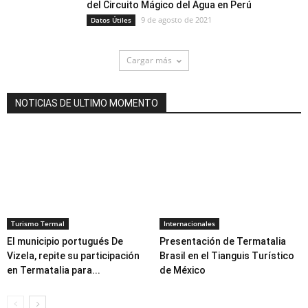
del Circuito Mágico del Agua en Perú
9 de agosto de 2021
Datos Útiles
Cargar más
NOTICIAS DE ULTIMO MOMENTO
Turismo Termal
Internacionales
El municipio portugués De
Presentación de Termatalia
Vizela, repite su participación
Brasil en el Tianguis Turístico
en Termatalia para...
de México