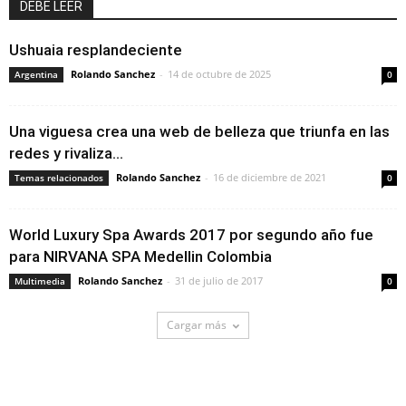
DEBE LEER
Ushuaia resplandeciente
Rolando Sanchez
-
14 de octubre de 2025
Argentina
0
Una viguesa crea una web de belleza que triunfa en las
redes y rivaliza...
Rolando Sanchez
-
16 de diciembre de 2021
Temas relacionados
0
World Luxury Spa Awards 2017 por segundo año fue
para NIRVANA SPA Medellin Colombia
Rolando Sanchez
-
31 de julio de 2017
Multimedia
0
Cargar más