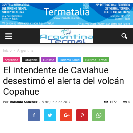
Inicio
Argentina
Argentina
Patagonia
Turismo
Turismo Salud
Turismo Termal
El intendente de Caviahue
desestimó el alerta del volcán
Copahue
Por
Rolando Sanchez
-
5 de junio de 2017
1572
0