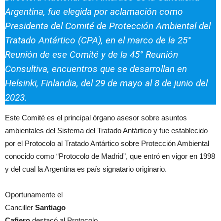
Argentina,
fue elegida por aclamación como
Presidenta del Comité de Protección Ambiental del
Tratado Antártico (CPA), en el marco de la 25°
Reunión de ese Comité y de la 45° Reunión
Consultiva, encuentros que se desarrollan en
Helsinki, Finlandia, del 29 de mayo al 8 de junio del
2023.
Este Comité es el principal órgano asesor sobre asuntos
ambientales del Sistema del Tratado Antártico y fue establecido
por el Protocolo al Tratado Antártico sobre Protección Ambiental
conocido como “Protocolo de Madrid”, que entró en vigor en 1998
y del cual la Argentina es país signatario originario.
Oportunamente el
Canciller
Santiago
Cafiero
destacó al Protocolo