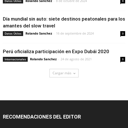
Rolando Sanchez
-
8 de octubre de 2024
Datos Útiles
0
Día mundial sin auto: siete destinos peatonales para los
amantes del slow travel
Rolando Sanchez
-
16 de septiembre de 2024
Datos Útiles
0
Perú oficializa participación en Expo Dubái 2020
Rolando Sanchez
-
24 de agosto de 2021
Internacionales
0
Cargar más
RECOMENDACIONES DEL EDITOR