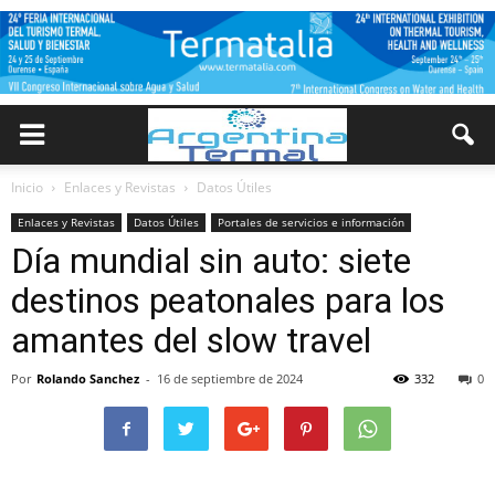
Inicio
Enlaces y Revistas
Datos Útiles
Enlaces y Revistas
Datos Útiles
Portales de servicios e información
Día mundial sin auto: siete
destinos peatonales para los
amantes del slow travel
Por
Rolando Sanchez
-
16 de septiembre de 2024
332
0