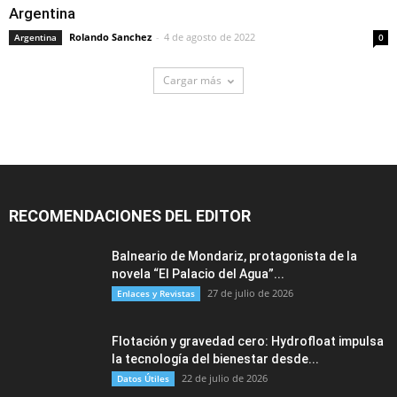
Argentina
Rolando Sanchez
-
4 de agosto de 2022
Argentina
0
Cargar más
RECOMENDACIONES DEL EDITOR
Balneario de Mondariz, protagonista de la
novela “El Palacio del Agua”...
27 de julio de 2026
Enlaces y Revistas
Flotación y gravedad cero: Hydrofloat impulsa
la tecnología del bienestar desde...
22 de julio de 2026
Datos Útiles