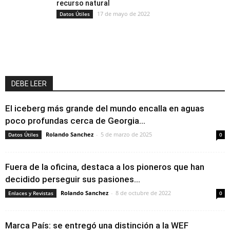
recurso natural
17 de mayo de 2022
Datos Útiles
DEBE LEER
El iceberg más grande del mundo encalla en aguas
poco profundas cerca de Georgia...
Rolando Sanchez
-
5 de marzo de 2025
Datos Útiles
0
Fuera de la oficina, destaca a los pioneros que han
decidido perseguir sus pasiones...
Rolando Sanchez
-
8 de octubre de 2022
Enlaces y Revistas
0
Marca País: se entregó una distinción a la WEF