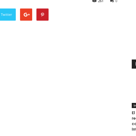
261
0
 Twitter
I
El
re
co
In