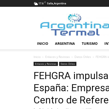
C
17.6
Salta,Argentina
Termalismo
INICIO
ARGENTINA
TURISMO
IN
Inicio
Enlaces y Revistas
Datos Útiles
FEHGRA im
Enlaces y Revistas
Datos Útiles
FEHGRA impulsa 
España: Empresa
Centro de Refere