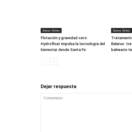
Datos Útiles
Datos Útiles
Flotación y gravedad cero:
Tratamient
Hydrofloat impulsa la tecnología del
Balaruc: tr
bienestar desde Santa Fe
balneario te
Dejar respuesta