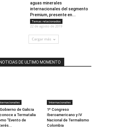
aguas minerales
internacionales del segmento
Premium, presente en...
Temas relacionados
22 de agosto de 2019
Cargar más
NOTICIAS DE ULTIMO MOMENTO
nternacionales
Internacionales
 Gobierno de Galicia
1º Congreso
conoce a Termatalia
Iberoamericano y IV
mo “Evento de
Nacional de Termalismo
terés...
Colombia