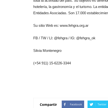
toda la actividad del país. Su objetivo es defend
hotelería, la gastronomía y el turismo. La ent
Entidades Asociadas. Son 17.000 establecimien
Su sitio Web es: www.fehgra.org.ar
FB / TW / LI: @fehgra / IG: @fehgra_ok
Silvia Montenegro
(+54 911) 15-6226-3344
Compartir
Facebook
Twitter