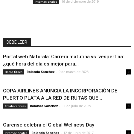
16 de diciembre de 2019
Internacionales
DEBE LEER
Portal web Naturala: Carrera matutina vs. vespertina:
¿qué hora del día es mejor para...
Rolando Sanchez
-
9 de marzo de 2023
Datos Útiles
0
COPA AIRLINES ANUNCIA LA INCORPORACIÓN DE
PUERTO PLATA A LA RED DE RUTAS QUE...
Rolando Sanchez
-
11 de julio de 2025
Colaboradores
0
Ourense celebra el Global Wellness Day
Rolando Sanchez
-
12 de junio de 2017
Internacionales
0