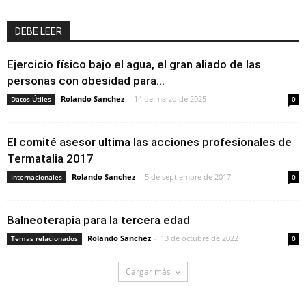
DEBE LEER
Ejercicio físico bajo el agua, el gran aliado de las
personas con obesidad para...
Rolando Sanchez
-
14 de marzo de 2025
Datos Útiles
0
El comité asesor ultima las acciones profesionales de
Termatalia 2017
Rolando Sanchez
-
5 de septiembre de 2017
Internacionales
0
Balneoterapia para la tercera edad
Rolando Sanchez
-
13 de octubre de 2022
Temas relacionados
0
Cargar más