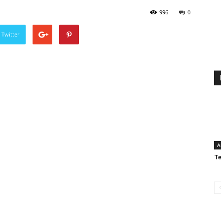
996
0
 Twitter
A
Te