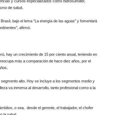
encias y cursos especializados como hidrosumiller,
ismo de salud.
 Brasil, bajo el lema “La energía de las aguas” y fomentará
ntinentes”, afirmó.
erú, hay un crecimiento de 15 por ciento anual, teniendo en
 preocupa más a comparación de hace diez años, por el
años.
el segmento alto. Hoy se incluye a los segmentos medio y
leza va inmersa al desarrollo, tanto profesional como a la
bitos, o sea, desde el gerente, el trabajador, el chofer
o la salud.