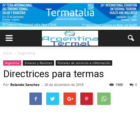
Inicio
Argentina
Argentina
Enlaces y Revistas
Portales de servicios e información
Directrices para termas
Por
Rolando Sanchez
-
26 de diciembre de 2018
1988
0