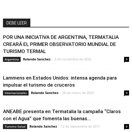
DEBE LEER
POR UNA INICIATIVA DE ARGENTINA, TERMATALIA
CREARÁ EL PRIMER OBSERVATORIO MUNDIAL DE
TURISMO TERMAL
Rolando Sanchez
-
2 de noviembre de 2020
Argentina
0
Lammens en Estados Unidos: intensa agenda para
impulsar el turismo de cruceros
Rolando Sanchez
-
30 de marzo de 2023
Internacionales
0
ANEABE presenta en Termatalia la campaña “Claros
con el Agua” que fomenta las buenas...
Rolando Sanchez
-
12 de septiembre de 2017
Turismo Salud
0