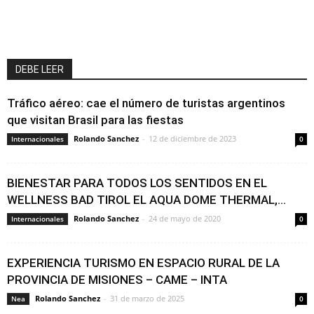
DEBE LEER
Tráfico aéreo: cae el número de turistas argentinos
que visitan Brasil para las fiestas
Rolando Sanchez
-
12 de diciembre de 2023
Internacionales
0
BIENESTAR PARA TODOS LOS SENTIDOS EN EL
WELLNESS BAD TIROL EL AQUA DOME THERMAL,...
Rolando Sanchez
-
24 de mayo de 2020
Internacionales
0
EXPERIENCIA TURISMO EN ESPACIO RURAL DE LA
PROVINCIA DE MISIONES – CAME – INTA
Rolando Sanchez
-
31 de marzo de 2025
Nea
0