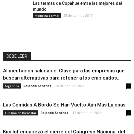
Las termas de Copahue entre las mejores del
mundo
25 de abril de 2017
Medicina Termal
DEBE LEER
Alimentación saludable: Clave para las empresas que
buscan alternativas para retener a los empleados...
Rolando Sanchez
-
28 de abril de 2023
Argentina
0
Las Comidas A Bordo Se Han Vuelto Aún Más Lujosas
Rolando Sanchez
-
17 de abril de 2023
Turismo de Bienestar
0
Kicillof encabezó el cierre del Congreso Nacional del