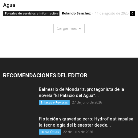
Agua
Rolando Sanchez
-
11 de agosto de 2025
Portales de servicios e información
0
Cargar más
RECOMENDACIONES DEL EDITOR
Balneario de Mondariz, protagonista de la
novela “El Palacio del Agua”...
27 de julio de 2026
Enlaces y Revistas
Flotación y gravedad cero: Hydrofloat impulsa
la tecnología del bienestar desde...
22 de julio de 2026
Datos Útiles