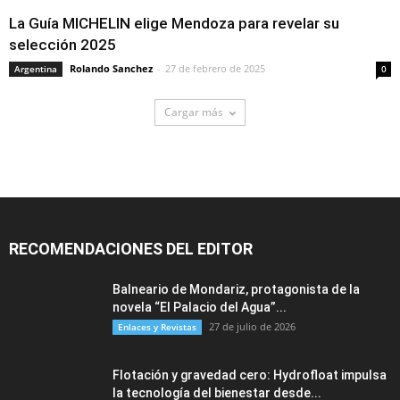
La Guía MICHELIN elige Mendoza para revelar su
selección 2025
Rolando Sanchez
-
27 de febrero de 2025
Argentina
0
Cargar más
RECOMENDACIONES DEL EDITOR
Balneario de Mondariz, protagonista de la
novela “El Palacio del Agua”...
27 de julio de 2026
Enlaces y Revistas
Flotación y gravedad cero: Hydrofloat impulsa
la tecnología del bienestar desde...