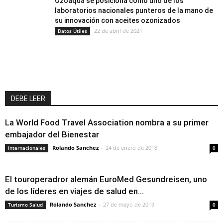
Ozoaqua se posiciona como uno de los
laboratorios nacionales punteros de la mano de
su innovación con aceites ozonizados
22 de abril de 2021
Datos Útiles
DEBE LEER
La World Food Travel Association nombra a su primer
embajador del Bienestar
Rolando Sanchez
-
24 de enero de 2018
Internacionales
0
El touroperadror alemán EuroMed Gesundreisen, uno
de los líderes en viajes de salud en...
Rolando Sanchez
-
27 de mayo de 2019
Turismo Salud
0