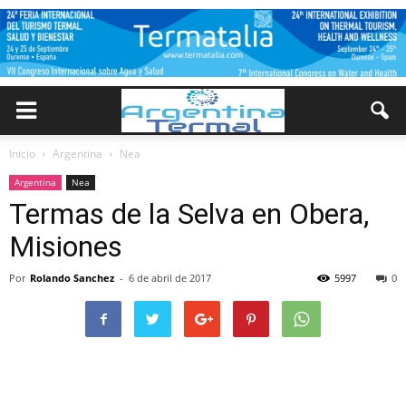
Inicio
Argentina
Nea
Argentina
Nea
Termas de la Selva en Obera,
Misiones
Por
Rolando Sanchez
-
6 de abril de 2017
5997
0