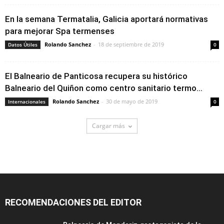
En la semana Termatalia, Galicia aportará normativas
para mejorar Spa termenses
Rolando Sanchez
-
18 de septiembre de 2019
Datos Útiles
0
El Balneario de Panticosa recupera su histórico
Balneario del Quiñon como centro sanitario termo...
Rolando Sanchez
-
30 de mayo de 2019
Internacionales
0
Cargar más
RECOMENDACIONES DEL EDITOR