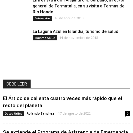
Entrevista a don Alejandro R. Carballo, director
general de Termatalia, en su visita a Termas de
Río Hondo
16 de abril de 2018
Entrevistas
La Laguna Azul en Islandia, turismo de salud
14 de noviembre de 2018
Turismo Salud
DEBE LEER
El Ártico se calienta cuatro veces más rápido que el
resto del planeta
Rolando Sanchez
-
17 de agosto de 2022
Datos Útiles
0
Se extiende el Programa de Asistencia de Emergencia