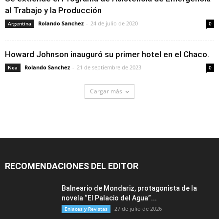
al Trabajo y la Producción
Rolando Sanchez
-
24 de julio de 2020
Argentina
0
Howard Johnson inauguró su primer hotel en el Chaco.
Rolando Sanchez
-
21 de septiembre de 2023
Nea
0
Cargar más
RECOMENDACIONES DEL EDITOR
Balneario de Mondariz, protagonista de la
novela “El Palacio del Agua”...
27 de julio de 2026
Enlaces y Revistas