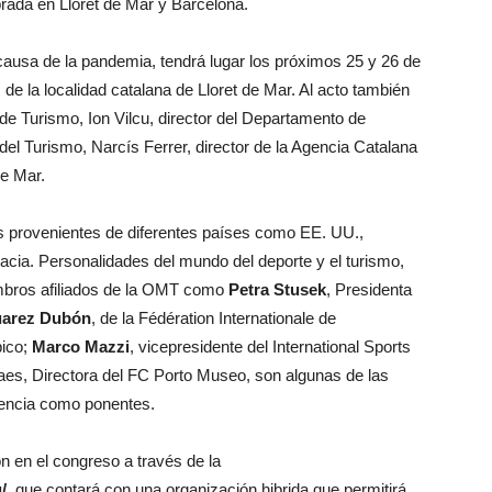
rada en Lloret de Mar y Barcelona.
ausa de la pandemia, tendrá lugar los próximos 25 y 26 de
e la localidad catalana de Lloret de Mar. Al acto también
de Turismo, Ion Vilcu, director del Departamento de
el Turismo, Narcís Ferrer, director de la Agencia Catalana
de Mar.
es provenientes de diferentes países como EE. UU.,
acia. Personalidades del mundo del deporte y el turismo,
mbros afiliados de la OMT como
Petra Stusek
, Presidenta
Juarez Dubón
, de la Fédération Internationale de
pico;
Marco Mazzi
, vicepresidente del International Sports
aes, Directora del FC Porto Museo, son algunas de las
tencia como ponentes.
ón en el congreso a través de la
/
, que contará con una organización hibrida que permitirá