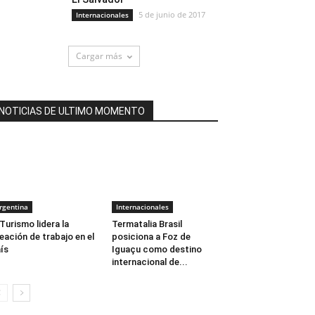
5 de junio de 2017
Internacionales
Cargar más
NOTICIAS DE ULTIMO MOMENTO
rgentina
Internacionales
 Turismo lidera la
Termatalia Brasil
eación de trabajo en el
posiciona a Foz de
ís
Iguaçu como destino
internacional de...