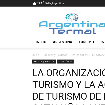
C
13.7
Salta,Argentina
Termalismo
INICIO
ARGENTINA
TURISMO
IN
Inicio
Enlaces y Revistas
Datos Útiles
LA ORGAN
Enlaces y Revistas
Datos Útiles
LA ORGANIZACI
TURISMO Y LA 
DE TURISMO DE 