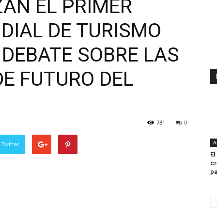
AN EL PRIMER
IAL DE TURISMO
 DEBATE SOBRE LAS
DE FUTURO DEL
781
0
A
 Twitter
El
cr
pa