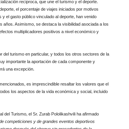
alización reciproca, que une el turismo y el deporte.
eporte, el porcentaje de viajes iniciados por motivos
s y el gasto público vinculado al deporte, han venido
os años. Asimismo, se destaca la visibilidad asociada a los
 efectos multiplicadores positivos a nivel económico y
 del turismo en particular, y todos los otros sectores de la
muy importante la aportación de cada componente y
será una excepción.
mencionados, es imprescindible resaltar los valores que el
todos los aspectos de la vida económica y social, incluido
l del Turismo, el Sr. Zurab Pololikashvili ha afirmado
 de competiciones y de grandes eventos deportivos
 turismo después del choque sin precedentes de la