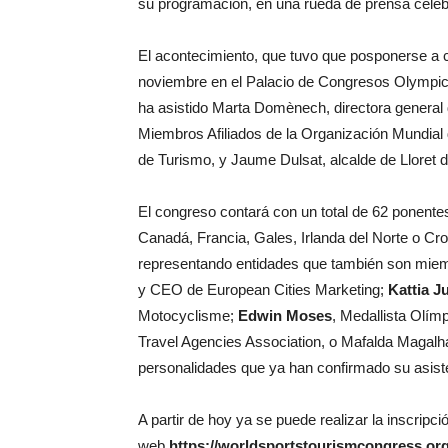
su programación, en una rueda de prensa celeb
El acontecimiento, que tuvo que posponerse a c
noviembre en el Palacio de Congresos Olympic d
ha asistido Marta Domènech, directora general 
Miembros Afiliados de la Organización Mundial d
de Turismo, y Jaume Dulsat, alcalde de Lloret 
El congreso contará con un total de 62 ponent
Canadá, Francia, Gales, Irlanda del Norte o Cro
representando entidades que también son mie
y CEO de European Cities Marketing;
Kattia 
Motocyclisme;
Edwin Moses
, Medallista Olím
Travel Agencies Association, o Mafalda Magalh
personalidades que ya han confirmado su asis
A partir de hoy ya se puede realizar la inscripci
web
https://worldsportstourismcongress.org