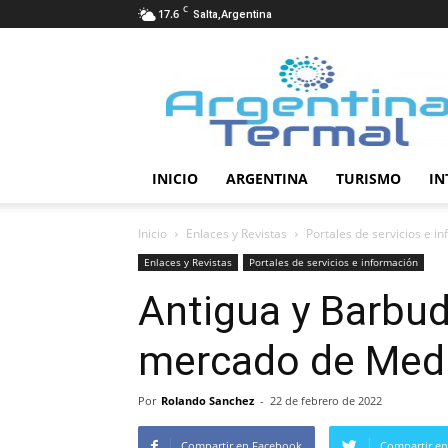
C
17.6
Salta,Argentina
Termalismo
INICIO
ARGENTINA
TURISMO
IN
Inicio
Enlaces y Revistas
Portales de servicios e i
Enlaces y Revistas
Portales de servicios e información
Antigua y Barbu
mercado de Medi
Por
Rolando Sanchez
-
22 de febrero de 2022
Compartir en Facebook
Compartir en