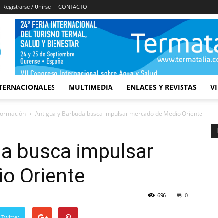
Registrarse / Unirse
CONTACTO
TERNACIONALES
MULTIMEDIA
ENLACES Y REVISTAS
V
nformación
Antigua y Barbuda busca impulsar mercado de Medio Oriente
da busca impulsar
o Oriente
696
0
 Twitter