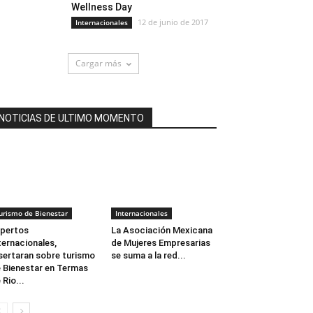
Wellness Day
12 de junio de 2017
Internacionales
Cargar más
NOTICIAS DE ULTIMO MOMENTO
urismo de Bienestar
Internacionales
pertos
La Asociación Mexicana
ternacionales,
de Mujeres Empresarias
sertaran sobre turismo
se suma a la red...
 Bienestar en Termas
 Rio...