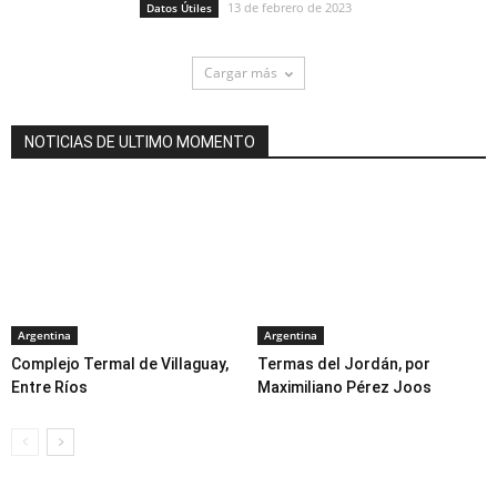
13 de febrero de 2023
Datos Útiles
Cargar más
NOTICIAS DE ULTIMO MOMENTO
Argentina
Argentina
Complejo Termal de Villaguay,
Termas del Jordán, por
Entre Ríos
Maximiliano Pérez Joos