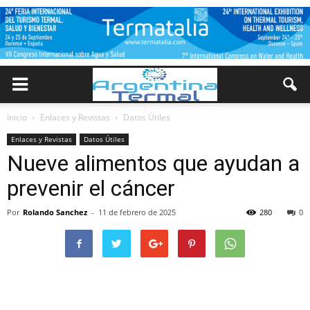
Inicio
Enlaces y Revistas
Datos Útiles
Enlaces y Revistas
Datos Útiles
Nueve alimentos que ayudan a
prevenir el cáncer
Por
Rolando Sanchez
-
11 de febrero de 2025
280
0