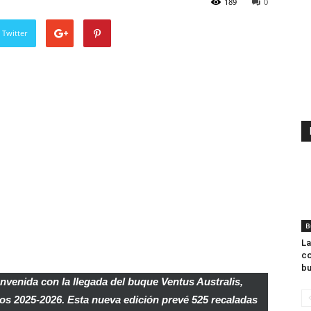
189
0
 Twitter
B
La
co
bu
envenida con la llegada del buque Ventus Australis,
ros 2025-2026. Esta nueva edición prevé 525 recaladas