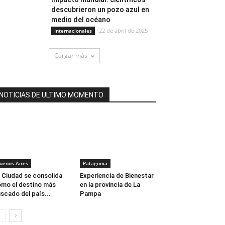
descubrieron un pozo azul en
medio del océano
22 de abril de 2025
Internacionales
Cargar más
NOTICIAS DE ULTIMO MOMENTO
uenos Aires
Patagonia
 Ciudad se consolida
Experiencia de Bienestar
mo el destino más
en la provincia de La
scado del país...
Pampa