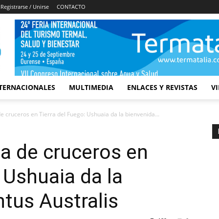
Registrarse / Unirse
CONTACTO
TERNACIONALES
MULTIMEDIA
ENLACES Y REVISTAS
V
cruceros en Tierra del Fuego: Ushuaia da la bienvenida...
 de cruceros en
 Ushuaia da la
ntus Australis