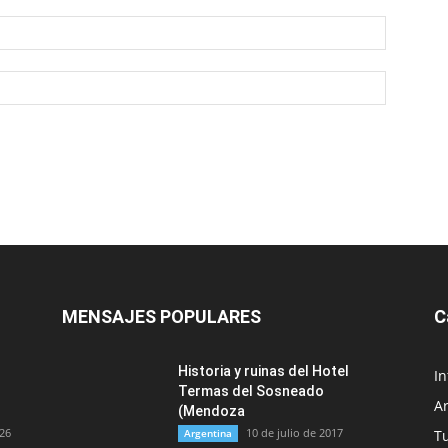
MENSAJES POPULARES
C
Historia y ruinas del Hotel
In
Termas del Sosneado
A
(Mendoza
026
10 de julio de 2017
Argentina
T