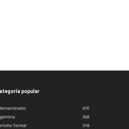
ategoría popular
ternacionales
470
rgentina
368
urismo Termal
318