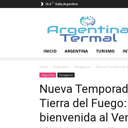
C
16.4
Salta,Argentina
Termalismo
INICIO
ARGENTINA
TURISMO
IN
Inicio
Argentina
Patagonia
Nueva Temporada de 
Argentina
Patagonia
Nueva Temporada
Tierra del Fuego:
bienvenida al Ve