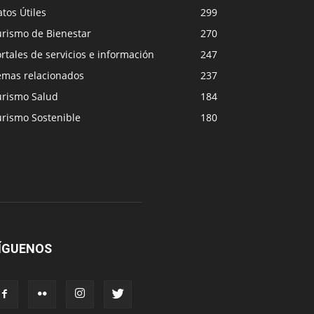
tos Útiles
299
urismo de Bienestar
270
rtales de servicios e información
247
emas relacionados
237
urismo Salud
184
urismo Sostenible
180
ÍGUENOS