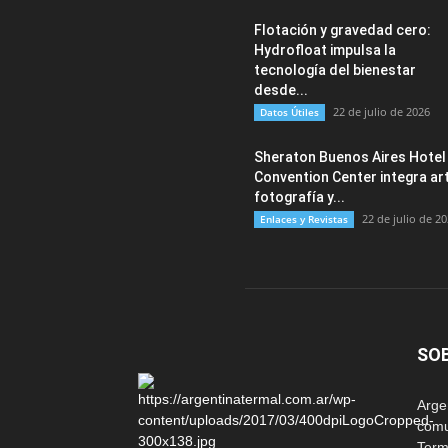
Flotación y gravedad cero:
Hydrofloat impulsa la
tecnología del bienestar
desde...
22 de julio de 2026
Datos Útiles
Sheraton Buenos Aires Hotel
Convention Center integra art
fotografía y...
22 de julio de 2
Enlaces y Revistas
SO
Arg
comu
Term