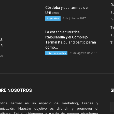
Da
Córdoba y sus termas del
T
Uritorco
4 de julio de 2017
Argentina
Po
T
La estancia turística
T
Itaipulandia y el Complejo
 &
Termal Itaipuland participarán
T
e,
como...
21 de agosto de 2018
Internacionales
026
BRE NOSOTROS
S
entina Termal es un espacio de marketing, Prensa y
nicación. Nuestro objetivo es difundir y promover el
alismo, Salud y bienestar a través de nuestra plataforma