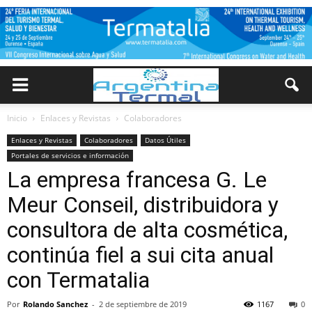
Inicio
Enlaces y Revistas
Colaboradores
Enlaces y Revistas
Colaboradores
Datos Útiles
Portales de servicios e información
La empresa francesa G. Le
Meur Conseil, distribuidora y
consultora de alta cosmética,
continúa fiel a sui cita anual
con Termatalia
Por
Rolando Sanchez
-
2 de septiembre de 2019
1167
0