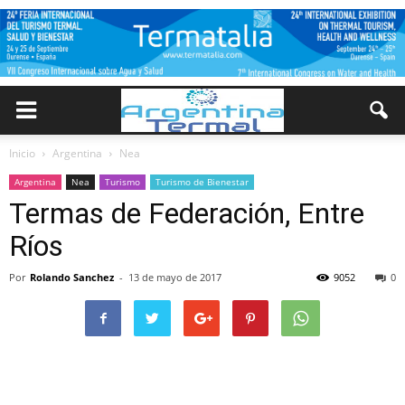
Inicio
Argentina
Nea
Argentina
Nea
Turismo
Turismo de Bienestar
Termas de Federación, Entre
Ríos
Por
Rolando Sanchez
-
13 de mayo de 2017
9052
0