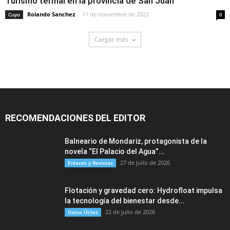
Turismo termal en la provincia de San Juan
Rolando Sanchez
-
11 de noviembre de 2022
Cuyo
0
Cargar más
RECOMENDACIONES DEL EDITOR
Balneario de Mondariz, protagonista de la
novela “El Palacio del Agua”...
27 de julio de 2026
Enlaces y Revistas
Flotación y gravedad cero: Hydrofloat impulsa
la tecnología del bienestar desde...
22 de julio de 2026
Datos Útiles