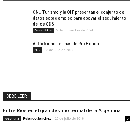
ONU Turismo y la OIT presentan el conjunto de
datos sobre empleo para apoyar el seguimiento
de los ODS
5 de noviembre de 2024
Datos Útiles
Autódromo Termas de Río Hondo
28 de julio de 2017
Nea
DEBE LEER
Entre Ríos es el gran destino termal de la Argentina
Rolando Sanchez
-
23 de julio de 2018
Argentina
0