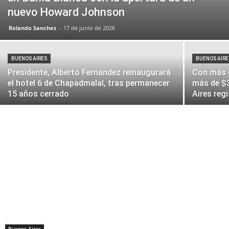
nuevo Howard Johnson
Rolando Sanchez
-
17 de junio de 2026
BUENOS AIRES
BUENOS AIRE
Presidente, Alberto Fernández reinaugurará
Con más d
el hotel 6 de Chapadmalal, tras permanecer
más de $3
15 años cerrado
Aires regi
Buenos Aires