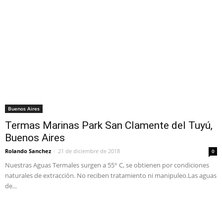
Buenos Aires
Termas Marinas Park San Clamente del Tuyú,
Buenos Aires
Rolando Sanchez
-
21 de diciembre de 2018
0
Nuestras Aguas Termales surgen a 55° C, se obtienen por condiciones
naturales de extracción. No reciben tratamiento ni manipuleo.Las aguas
de...