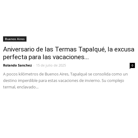
Buenos Aires
Aniversario de las Termas Tapalqué, la excusa
perfecta para las vacaciones...
Rolando Sanchez
-
15 de julio de 2025
0
A pocos kilómetros de Buenos Aires, Tapalqué se consolida como un
destino imperdible para estas vacaciones de invierno. Su complejo
termal, enclavado...