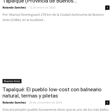
Tapalqué (Provincia de Buenos...
Rolando Sanchez
-
12 de enero de 2020
0
Por: Marisol DominguezA 278 km de la Ciudad Autónoma de Buenos
Aires (CABA), en la localidad...
Buenos Aires
Tapalqué: El pueblo low-cost con balneario
natural, termas y piletas
Rolando Sanchez
-
29 de noviembre de 2024
0
Este encantador pueblo bonaerense dicen que es uno de los más bellos