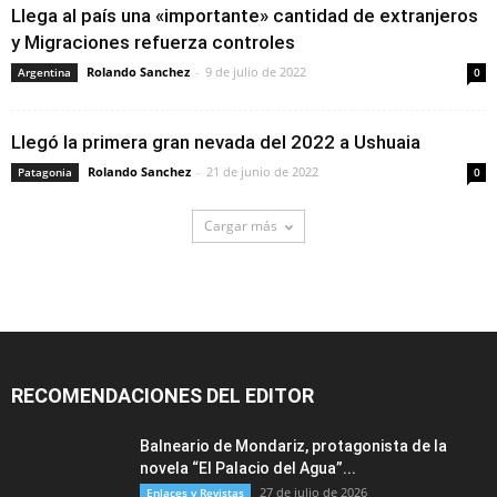
Llega al país una «importante» cantidad de extranjeros
y Migraciones refuerza controles
Rolando Sanchez
-
9 de julio de 2022
Argentina
0
Llegó la primera gran nevada del 2022 a Ushuaia
Rolando Sanchez
-
21 de junio de 2022
Patagonia
0
Cargar más
RECOMENDACIONES DEL EDITOR
Balneario de Mondariz, protagonista de la
novela “El Palacio del Agua”...
27 de julio de 2026
Enlaces y Revistas