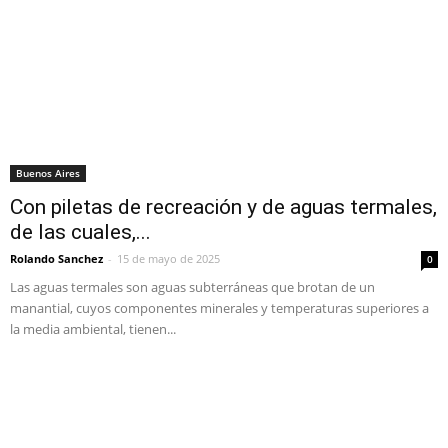
Buenos Aires
Con piletas de recreación y de aguas termales,
de las cuales,...
Rolando Sanchez
-
15 de mayo de 2025
0
Las aguas termales son aguas subterráneas que brotan de un
manantial, cuyos componentes minerales y temperaturas superiores a
la media ambiental, tienen...