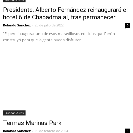
Presidente, Alberto Fernández reinaugurará el
hotel 6 de Chapadmalal, tras permanecer...
Rolando Sanchez
-
25 de julio de 2022
0
“Espero inaugurar uno de esos maravillosos edificios que Perón
construyó para que la gente pueda disfrutar...
Buenos Aires
Termas Marinas Park
Rolando Sanchez
-
19 de febrero de 2024
0