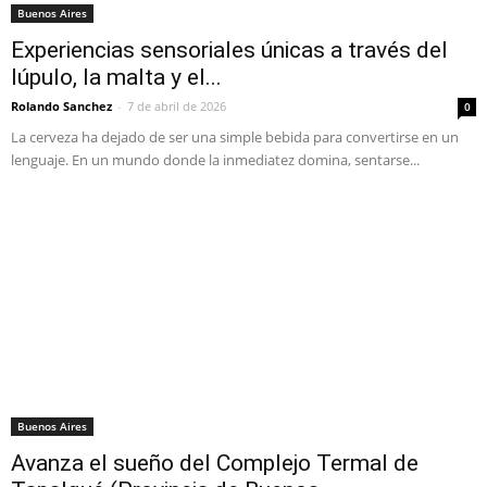
Buenos Aires
Experiencias sensoriales únicas a través del
lúpulo, la malta y el...
Rolando Sanchez
-
7 de abril de 2026
0
La cerveza ha dejado de ser una simple bebida para convertirse en un
lenguaje. En un mundo donde la inmediatez domina, sentarse...
Buenos Aires
Avanza el sueño del Complejo Termal de