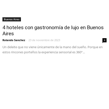
Buenos Aires
4 hoteles con gastronomía de lujo en Buenos
Aires
Rolando Sanchez
-
23 de noviembre de 2023
0
Un deleite que no viene únicamente de la mano del sueño. Porque en
estos rincones porteños la experiencia sensorial es 360°...