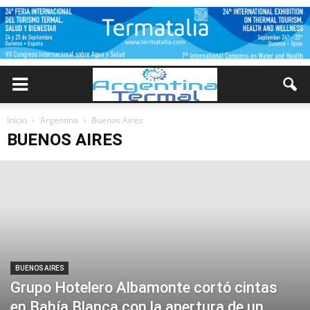
Inicio
Argentina
Buenos Aires
BUENOS AIRES
BUENOS AIRES
Grupo Hotelero Albamonte cortó cintas
en Bahía Blanca con la apertura de un