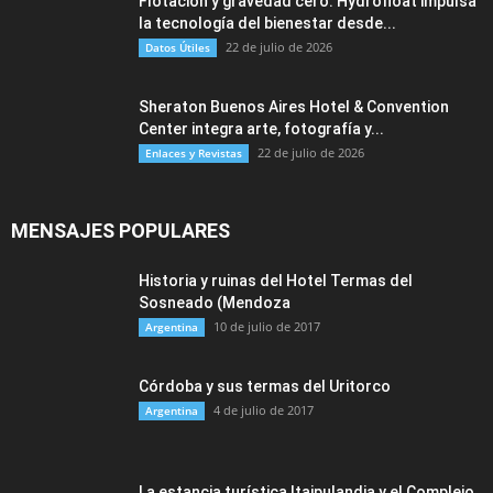
Flotación y gravedad cero: Hydrofloat impulsa
la tecnología del bienestar desde...
22 de julio de 2026
Datos Útiles
Sheraton Buenos Aires Hotel & Convention
Center integra arte, fotografía y...
22 de julio de 2026
Enlaces y Revistas
MENSAJES POPULARES
Historia y ruinas del Hotel Termas del
Sosneado (Mendoza
10 de julio de 2017
Argentina
Córdoba y sus termas del Uritorco
4 de julio de 2017
Argentina
La estancia turística Itaipulandia y el Complejo