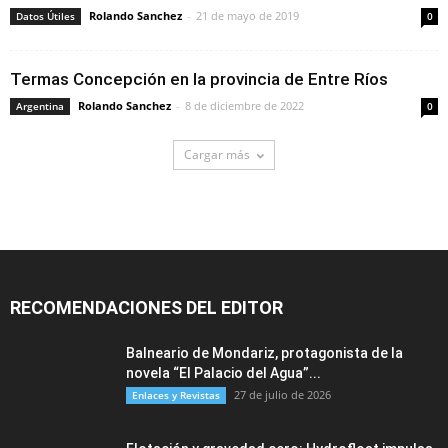
Rolando Sanchez
-
21 de mayo de 2019
Datos Útiles
0
Termas Concepción en la provincia de Entre Ríos
Rolando Sanchez
-
8 de diciembre de 2022
Argentina
0
Cargar más
RECOMENDACIONES DEL EDITOR
Balneario de Mondariz, protagonista de la
novela “El Palacio del Agua”...
27 de julio de 2026
Enlaces y Revistas