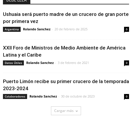
DEBE LEER
Ushuaia será puerto madre de un crucero de gran porte
por primera vez
Rolando Sanchez
-
20 de febrero de 2025
Argentina
0
XXII Foro de Ministros de Medio Ambiente de América
Latina y el Caribe
Rolando Sanchez
-
3 de febrero de 2021
Datos Útiles
0
Puerto Limón recibe su primer crucero de la temporada
2023-2024
Rolando Sanchez
-
30 de octubre de 2023
Colaboradores
0
Cargar más