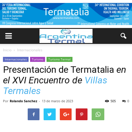
Inicio
Internacionales
Internacionales
Turismo
Turismo Termal
Presentación de Termatalia
en
el XVI Encuentro de
Villas
Termales
Por
Rolando Sanchez
-
13 de marzo de 2023
505
0