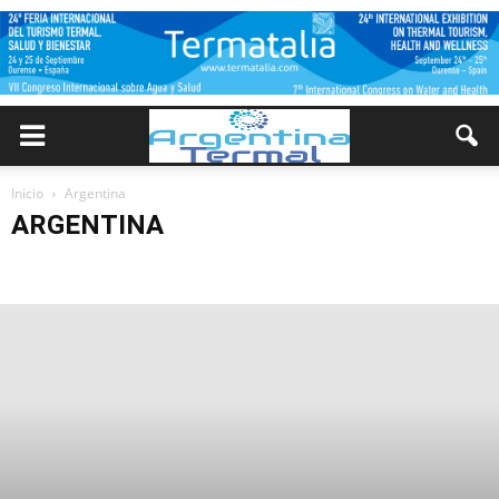
Inicio
Argentina
ARGENTINA
Buenos Aires
Cuyo
Nea
Noa
Pampeana
Patagonia