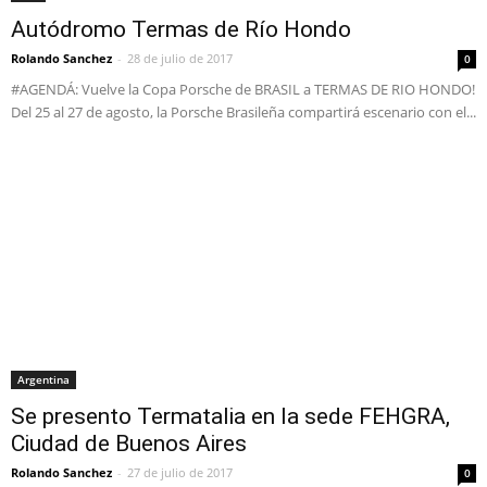
Autódromo Termas de Río Hondo
Rolando Sanchez
-
28 de julio de 2017
0
#AGENDÁ: Vuelve la Copa Porsche de BRASIL a TERMAS DE RIO HONDO!
Del 25 al 27 de agosto, la Porsche Brasileña compartirá escenario con el...
Argentina
Se presento Termatalia en la sede FEHGRA,
Ciudad de Buenos Aires
Rolando Sanchez
-
27 de julio de 2017
0