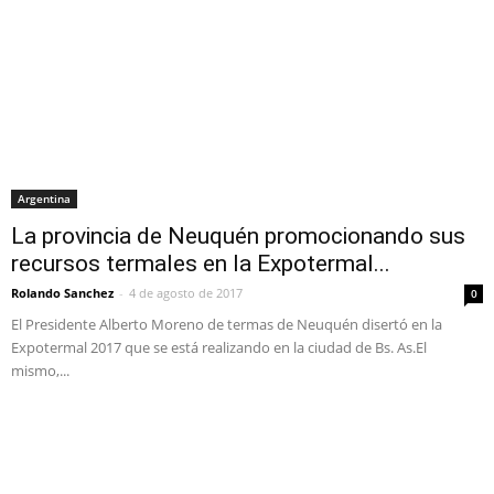
Argentina
La provincia de Neuquén promocionando sus
recursos termales en la Expotermal...
Rolando Sanchez
-
4 de agosto de 2017
0
El Presidente Alberto Moreno de termas de Neuquén disertó en la
Expotermal 2017 que se está realizando en la ciudad de Bs. As.El
mismo,...