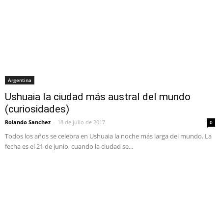
Argentina
Ushuaia la ciudad más austral del mundo
(curiosidades)
Rolando Sanchez
-
18 de julio de 2017
0
Todos los años se celebra en Ushuaia la noche más larga del mundo. La
fecha es el 21 de junio, cuando la ciudad se...