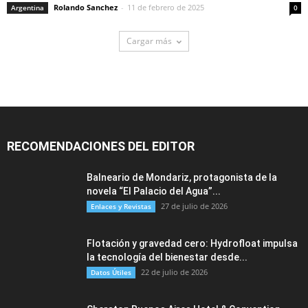
Rolando Sanchez
-
11 de febrero de 2025
Argentina
0
Cargar más
RECOMENDACIONES DEL EDITOR
Balneario de Mondariz, protagonista de la
novela “El Palacio del Agua”...
27 de julio de 2026
Enlaces y Revistas
Flotación y gravedad cero: Hydrofloat impulsa
la tecnología del bienestar desde...
22 de julio de 2026
Datos Útiles