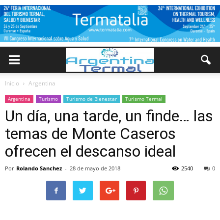
Inicio
Argentina
Argentina
Turismo
Turismo de Bienestar
Turismo Termal
Un día, una tarde, un finde… las
temas de Monte Caseros
ofrecen el descanso ideal
Por
Rolando Sanchez
-
28 de mayo de 2018
2540
0