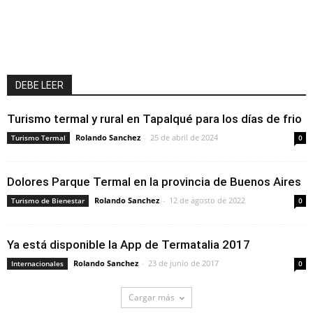
DEBE LEER
Turismo termal y rural en Tapalqué para los días de frio
Rolando Sanchez
-
25 de abril de 2024
Turismo Termal
0
Dolores Parque Termal en la provincia de Buenos Aires
Rolando Sanchez
-
12 de agosto de 2022
Turismo de Bienestar
0
Ya está disponible la App de Termatalia 2017
Rolando Sanchez
-
23 de junio de 2017
Internacionales
0
Cargar más