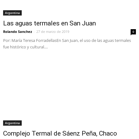
Argentina
Las aguas termales en San Juan
Rolando Sanchez
-
27 de marzo de 2019
0
Por: María Teresa ForradellasEn San Juan, el uso de las aguas termales
fue histórico y cultural....
Argentina
Complejo Termal de Sáenz Peña, Chaco