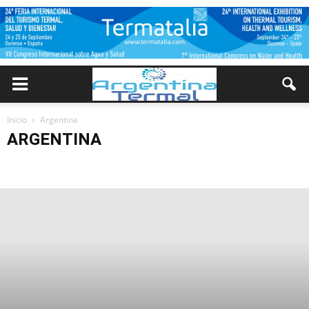
Inicio
Argentina
ARGENTINA
Buenos Aires
Cuyo
Nea
Noa
Pampeana
Patagonia