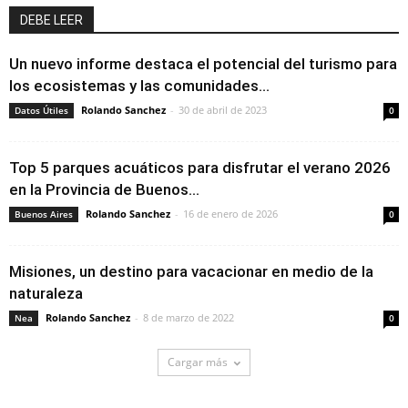
DEBE LEER
Un nuevo informe destaca el potencial del turismo para
los ecosistemas y las comunidades...
Rolando Sanchez
-
30 de abril de 2023
Datos Útiles
0
Top 5 parques acuáticos para disfrutar el verano 2026
en la Provincia de Buenos...
Rolando Sanchez
-
16 de enero de 2026
Buenos Aires
0
Misiones, un destino para vacacionar en medio de la
naturaleza
Rolando Sanchez
-
8 de marzo de 2022
Nea
0
Cargar más