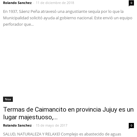
Rolando Sanchez
-
11 de diciembre de 2018
0
En 1937, Sáenz Peña atravesó una angustiante sequía por lo que la
Municipalidad solicitó ayuda al gobierno nacional. Este envió un equipo
perforador que...
Noa
Termas de Caimancito en provincia Jujuy es un
lugar majestuoso,...
Rolando Sanchez
-
15 de mayo de 2017
0
SALUD, NATURALEZA Y RELAXEl Complejo es abastecido de aguas