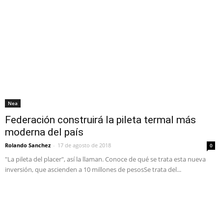
Nea
Federación construirá la pileta termal más
moderna del país
Rolando Sanchez
-
17 de agosto de 2018
0
"La pileta del placer", así la llaman. Conoce de qué se trata esta nueva
inversión, que ascienden a 10 millones de pesosSe trata del...