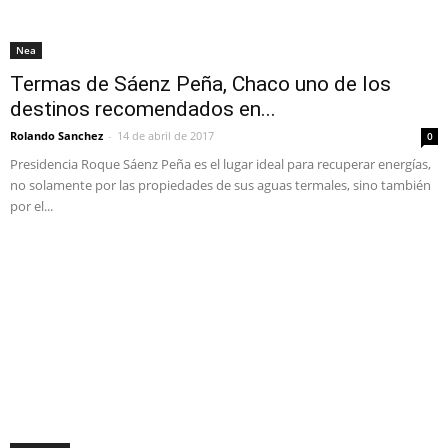
Nea
Termas de Sáenz Peña, Chaco uno de los
destinos recomendados en...
Rolando Sanchez
-
14 de abril de 2017
0
Presidencia Roque Sáenz Peña es el lugar ideal para recuperar energías,
no solamente por las propiedades de sus aguas termales, sino también
por el...